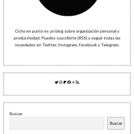
Ocho en punto es un blog sobre organización personal y
productividad. Puedes
suscribirte (RSS)
y seguir todas las
novedades en
Twitter
,
Instagram
,
Facebook
y
Telegram
.
Twitter
Instagram
Patreon
Facebook
Telegram
Feed RSS
Buscar
Buscar