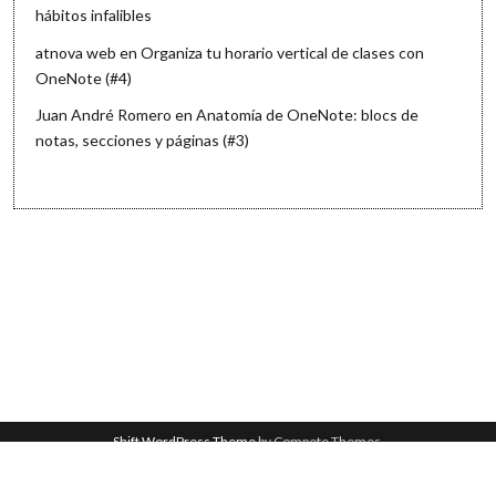
hábitos infalibles
atnova web
en
Organiza tu horario vertical de clases con
OneNote (#4)
Juan André Romero
en
Anatomía de OneNote: blocs de
notas, secciones y páginas (#3)
Shift WordPress Theme
by Compete Themes.