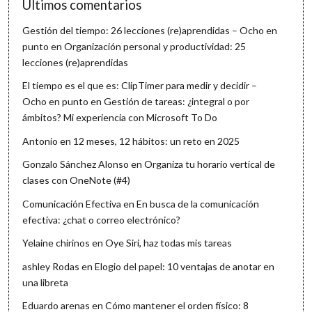
Últimos comentarios
Gestión del tiempo: 26 lecciones (re)aprendidas – Ocho en
punto
en
Organización personal y productividad: 25
lecciones (re)aprendidas
El tiempo es el que es: ClipTimer para medir y decidir –
Ocho en punto
en
Gestión de tareas: ¿integral o por
ámbitos? Mi experiencia con Microsoft To Do
Antonio
en
12 meses, 12 hábitos: un reto en 2025
Gonzalo Sánchez Alonso
en
Organiza tu horario vertical de
clases con OneNote (#4)
Comunicación Efectiva
en
En busca de la comunicación
efectiva: ¿chat o correo electrónico?
Yelaine chirinos
en
Oye Siri, haz todas mis tareas
ashley Rodas
en
Elogio del papel: 10 ventajas de anotar en
una libreta
Eduardo arenas
en
Cómo mantener el orden físico: 8