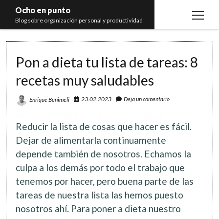
Ocho en punto
open
Blog sobre organización personal y productividad
menu
Inicio
Pon a dieta tu lista de tareas: 8
Libros
recetas muy saludables
Recomendaciones
23.02.2023
Deja un comentario
Enrique Benimeli
Reducir la lista de cosas que hacer es fácil.
Dejar de alimentarla continuamente
depende también de nosotros. Echamos la
culpa a los demás por todo el trabajo que
tenemos por hacer, pero buena parte de las
tareas de nuestra lista las hemos puesto
nosotros ahí. Para poner a dieta nuestro