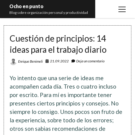
Ocho en punto
open
Blog sobre organización personal y productividad
menu
Inicio
Cuestión de principios: 14
Libros
ideas para el trabajo diario
Recomendaciones
21.09.2022
Deja un comentario
Enrique Benimeli
Yo intento que una serie de ideas me
acompañen cada día. Tres o cuatro incluso
por escrito. Para mí es importante tener
presentes ciertos principios y consejos. No
siempre lo consigo. Unos pocos son fruto de
la experiencia, sobre todo de los errores;
otros son sabias recomendaciones de