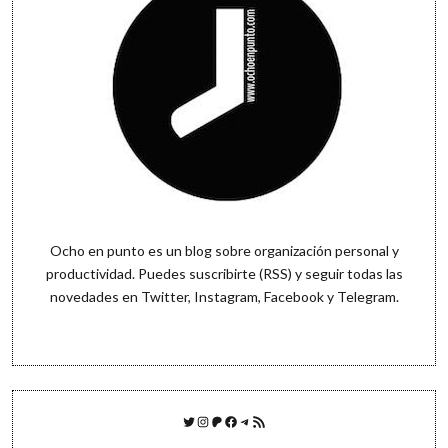
Ocho en punto es un blog sobre organización personal y
productividad. Puedes
suscribirte (RSS)
y seguir todas las
novedades en
Twitter
,
Instagram
,
Facebook
y
Telegram
.
Twitter
Instagram
Patreon
Facebook
Telegram
Feed RSS