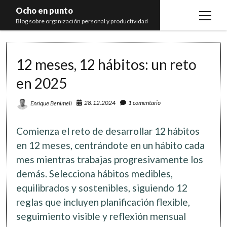
Ocho en punto
open
Blog sobre organización personal y productividad
menu
Inicio
12 meses, 12 hábitos: un reto
Libros
en 2025
Recomendaciones
28.12.2024
1 comentario
Enrique Benimeli
Comienza el reto de desarrollar 12 hábitos
en 12 meses, centrándote en un hábito cada
mes mientras trabajas progresivamente los
demás. Selecciona hábitos medibles,
equilibrados y sostenibles, siguiendo 12
reglas que incluyen planificación flexible,
seguimiento visible y reflexión mensual