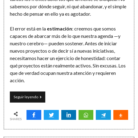
sabemos por dónde seguir, ni qué abandonar, y el simple
hecho de pensar en ello ya es agotador.
El error está en la
estimación
: creemos que somos
capaces de abarcar más de lo que nuestra agenda —y
nuestro cerebro— pueden sostener. Antes de iniciar
nuevos proyectos o de decir sí a nuevas iniciativas,
necesitamos hacer un ejercicio de honestidad: contar
qué proyectos están realmente activos. Sin excusas. Los
que de verdad ocupan nuestra atención y requieren
acción.
Toma
Seguir leyendo
el
control
de
tus
SHARES
proyectos:
simplifica,
decide