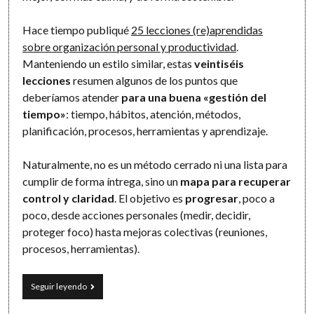
Hace tiempo publiqué
25 lecciones (re)aprendidas
sobre organización personal y productividad
.
Manteniendo un estilo similar, estas
veintiséis
lecciones
resumen algunos de los puntos que
deberíamos atender
para una buena «gestión del
tiempo»
: tiempo, hábitos, atención, métodos,
planificación, procesos, herramientas y aprendizaje.
Naturalmente, no es un método cerrado ni una lista para
cumplir de forma íntrega, sino un
mapa para recuperar
control y claridad
. El objetivo es
progresar
, poco a
poco, desde acciones personales (medir, decidir,
proteger foco) hasta mejoras colectivas (reuniones,
procesos, herramientas).
Gestión
Seguir leyendo
del
tiempo: