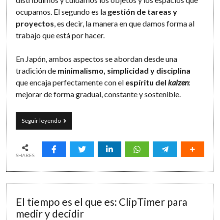
ocupamos. El segundo es la
gestión de tareas y
proyectos
, es decir, la manera en que damos forma al
trabajo que está por hacer.
En Japón, ambos aspectos se abordan desde una
tradición de
minimalismo, simplicidad y disciplina
que encaja perfectamente con el
espíritu del
kaizen
:
mejorar de forma gradual, constante y sostenible.
La
Seguir leyendo
sencillez
japonesa
para
organizar
SHARES
espacios
y
tareas
El tiempo es el que es: ClipTimer para
medir y decidir