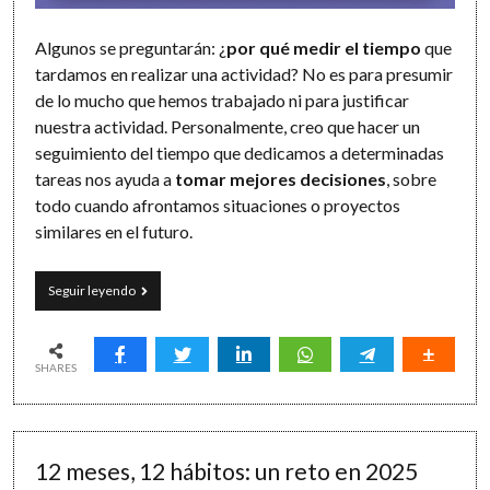
Algunos se preguntarán: ¿
por qué medir el tiempo
que
tardamos en realizar una actividad? No es para presumir
de lo mucho que hemos trabajado ni para justificar
nuestra actividad. Personalmente, creo que hacer un
seguimiento del tiempo que dedicamos a determinadas
tareas nos ayuda a
tomar mejores decisiones
, sobre
todo cuando afrontamos situaciones o proyectos
similares en el futuro.
El
Seguir leyendo
tiempo
es
el
que
SHARES
es:
ClipTimer
para
medir
12 meses, 12 hábitos: un reto en 2025
y
decidir