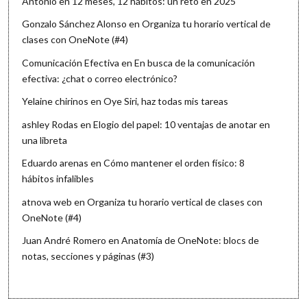
Antonio
en
12 meses, 12 hábitos: un reto en 2025
Gonzalo Sánchez Alonso
en
Organiza tu horario vertical de
clases con OneNote (#4)
Comunicación Efectiva
en
En busca de la comunicación
efectiva: ¿chat o correo electrónico?
Yelaine chirinos
en
Oye Siri, haz todas mis tareas
ashley Rodas
en
Elogio del papel: 10 ventajas de anotar en
una libreta
Eduardo arenas
en
Cómo mantener el orden físico: 8
hábitos infalibles
atnova web
en
Organiza tu horario vertical de clases con
OneNote (#4)
Juan André Romero
en
Anatomía de OneNote: blocs de
notas, secciones y páginas (#3)