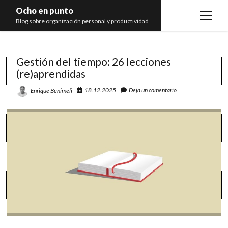
Ocho en punto
open
Blog sobre organización personal y productividad
menu
Ocho
Inicio
Gestión del tiempo: 26 lecciones
en
Libros
(re)aprendidas
punto
Recomendaciones
18.12.2025
Deja un comentario
Enrique Benimeli