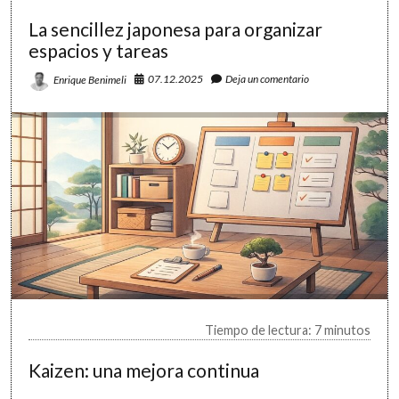
y
La sencillez japonesa para organizar
suelta
espacios y tareas
07.12.2025
Deja un comentario
Enrique Benimeli
Tiempo de lectura: 7 minutos
Kaizen: una mejora continua