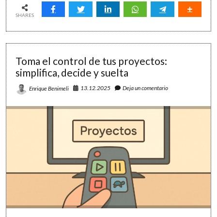
26
lecciones
SHARES
(re)aprendidas
Toma el control de tus proyectos:
simplifica, decide y suelta
13.12.2025
Deja un comentario
Enrique Benimeli