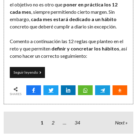
el objetivo no es otro que
poner en práctica los 12
cada mes
, siempre permitiendo cierto margen. Sin
embargo,
cada mes estará dedicado a un hábito
concreto que deberé cumplir a diario sin excepción.
Comento a continuación las 12 reglas que planteo en el
reto y que permiten
definir y concretar los hábitos
, así
como hacer un correcto seguimiento:
12
Seguir leyendo
meses,
12
hábitos:
un
SHARES
reto
en
2025
Paginación
1
2
…
34
Next
de
entradas