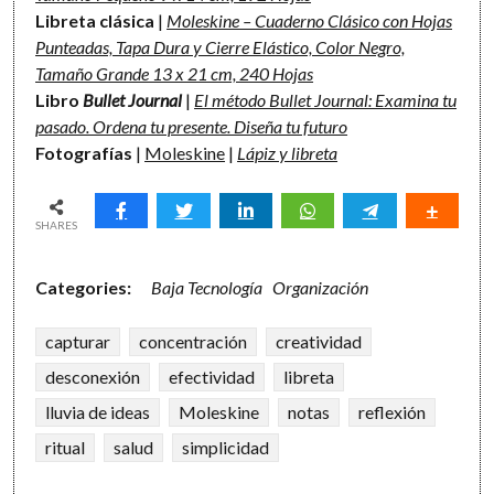
Libreta clásica
|
Moleskine – Cuaderno Clásico con Hojas
Punteadas, Tapa Dura y Cierre Elástico, Color Negro,
Tamaño Grande 13 x 21 cm, 240 Hojas
Libro
Bullet Journal
|
El método Bullet Journal: Examina tu
pasado. Ordena tu presente. Diseña tu futuro
Fotografías
|
Moleskine
|
Lápiz y libreta
SHARES
Categories:
Baja Tecnología
Organización
capturar
concentración
creatividad
desconexión
efectividad
libreta
lluvia de ideas
Moleskine
notas
reflexión
ritual
salud
simplicidad