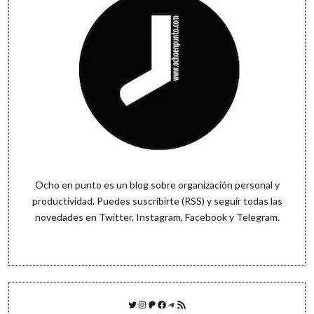
Ocho en punto es un blog sobre organización personal y
productividad. Puedes
suscribirte (RSS)
y seguir todas las
novedades en
Twitter
,
Instagram
,
Facebook
y
Telegram
.
Twitter
Instagram
Patreon
Facebook
Telegram
Feed RSS