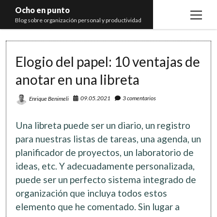
Ocho en punto
open
Blog sobre organización personal y productividad
menu
Inicio
Elogio del papel: 10 ventajas de
Libros
anotar en una libreta
Recomendaciones
09.05.2021
3 comentarios
Enrique Benimeli
Una libreta puede ser un diario, un registro
para nuestras listas de tareas, una agenda, un
planificador de proyectos, un laboratorio de
ideas, etc. Y adecuadamente personalizada,
puede ser un perfecto sistema integrado de
organización que incluya todos estos
elemento que he comentado. Sin lugar a