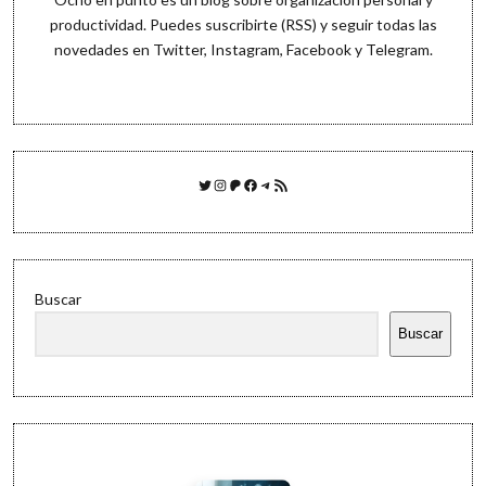
productividad. Puedes
suscribirte (RSS)
y seguir todas las
novedades en
Twitter
,
Instagram
,
Facebook
y
Telegram
.
Twitter
Instagram
Patreon
Facebook
Telegram
Feed RSS
Buscar
Buscar