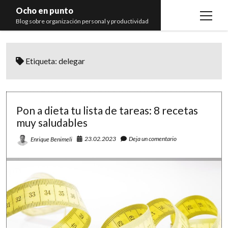
Ocho en punto
open
Blog sobre organización personal y productividad
menu
Inicio
Etiqueta:
delegar
Libros
Recomendaciones
Pon a dieta tu lista de tareas: 8 recetas
muy saludables
23.02.2023
Deja un comentario
Enrique Benimeli