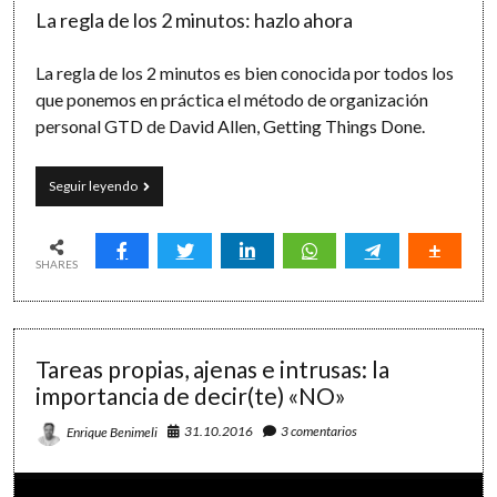
La regla de los 2 minutos: hazlo ahora
La regla de los 2 minutos es bien conocida por todos los
que ponemos en práctica el método de organización
personal GTD de David Allen, Getting Things Done.
Las
Seguir leyendo
reglas
de
los
0,
SHARES
2,
5
y
25
Tareas propias, ajenas e intrusas: la
minutos
importancia de decir(te) «NO»
31.10.2016
3 comentarios
Enrique Benimeli