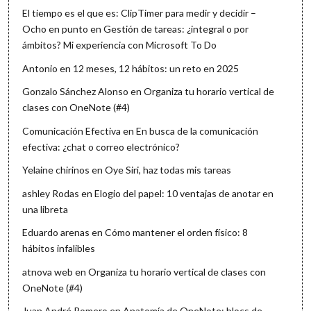
El tiempo es el que es: ClipTimer para medir y decidir –
Ocho en punto
en
Gestión de tareas: ¿integral o por
ámbitos? Mi experiencia con Microsoft To Do
Antonio
en
12 meses, 12 hábitos: un reto en 2025
Gonzalo Sánchez Alonso
en
Organiza tu horario vertical de
clases con OneNote (#4)
Comunicación Efectiva
en
En busca de la comunicación
efectiva: ¿chat o correo electrónico?
Yelaine chirinos
en
Oye Siri, haz todas mis tareas
ashley Rodas
en
Elogio del papel: 10 ventajas de anotar en
una libreta
Eduardo arenas
en
Cómo mantener el orden físico: 8
hábitos infalibles
atnova web
en
Organiza tu horario vertical de clases con
OneNote (#4)
Juan André Romero
en
Anatomía de OneNote: blocs de