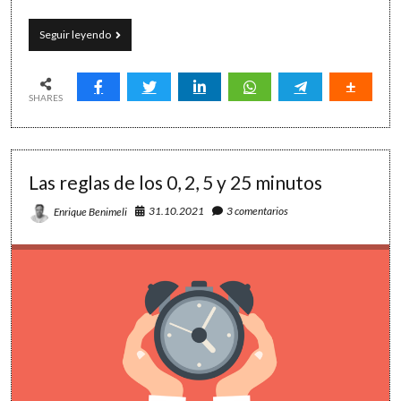
Pon
Seguir leyendo
a
dieta
tu
lista
SHARES
de
tareas:
8
recetas
Las reglas de los 0, 2, 5 y 25 minutos
muy
saludables
31.10.2021
3 comentarios
Enrique Benimeli