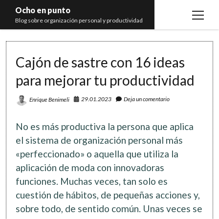
Ocho en punto
open
Blog sobre organización personal y productividad
menu
Inicio
Cajón de sastre con 16 ideas
Libros
para mejorar tu productividad
Recomendaciones
29.01.2023
Deja un comentario
Enrique Benimeli
No es más productiva la persona que aplica
el sistema de organización personal más
«perfeccionado» o aquella que utiliza la
aplicación de moda con innovadoras
funciones. Muchas veces, tan solo es
cuestión de hábitos, de pequeñas acciones y,
sobre todo, de sentido común. Unas veces se