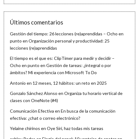
Últimos comentarios
Gestión del tiempo: 26 lecciones (re)aprendidas – Ocho en
punto
en
Organización personal y productividad: 25
lecciones (re)aprendidas
El tiempo es el que es: ClipTimer para medir y decidir –
Ocho en punto
en
Gestión de tareas: ¿integral o por
ámbitos? Mi experiencia con Microsoft To Do
Antonio
en
12 meses, 12 hábitos: un reto en 2025
Gonzalo Sánchez Alonso
en
Organiza tu horario vertical de
clases con OneNote (#4)
Comunicación Efectiva
en
En busca de la comunicación
efectiva: ¿chat o correo electrónico?
Yelaine chirinos
en
Oye Siri, haz todas mis tareas
ashley Rodas
en
Elogio del papel: 10 ventajas de anotar en