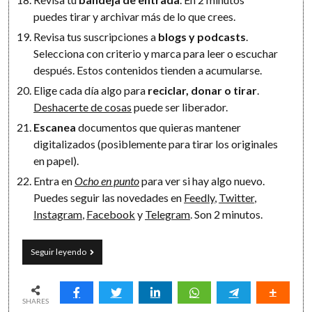
puedes tirar y archivar más de lo que crees.
Revisa tus suscripciones a
blogs y podcasts
.
Selecciona con criterio y marca para leer o escuchar
después. Estos contenidos tienden a acumularse.
Elige cada día algo para
reciclar, donar o tirar
.
Deshacerte de cosas
puede ser liberador.
Escanea
documentos que quieras mantener
digitalizados (posiblemente para tirar los originales
en papel).
Entra en
Ocho en punto
para ver si hay algo nuevo.
Puedes seguir las novedades en
Feedly
,
Twitter
,
Instagram
,
Facebook
y
Telegram
. Son 2 minutos.
22
Seguir leyendo
microhábitos
de
2
minutos
SHARES