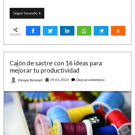
Pon
Seguir leyendo
a
dieta
tu
lista
SHARES
de
tareas:
8
recetas
Cajón de sastre con 16 ideas para
muy
saludables
mejorar tu productividad
29.01.2023
Deja un comentario
Enrique Benimeli