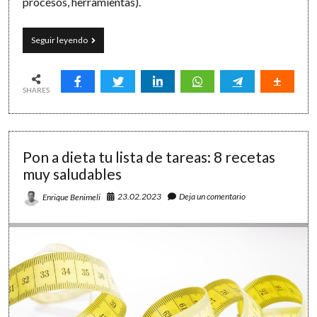
procesos, herramientas).
Gestión
Seguir leyendo
del
tiempo:
26
lecciones
SHARES
(re)aprendidas
Pon a dieta tu lista de tareas: 8 recetas
muy saludables
23.02.2023
Deja un comentario
Enrique Benimeli