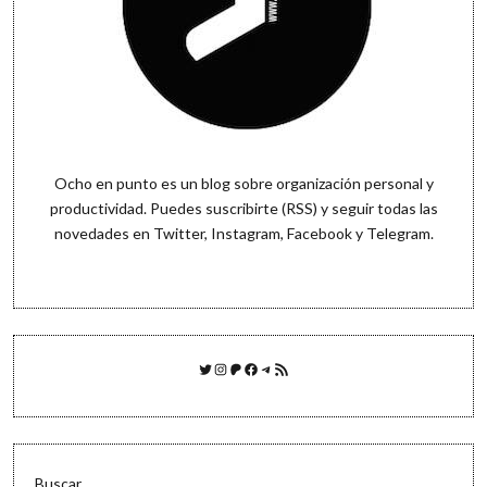
Ocho en punto es un blog sobre organización personal y
productividad. Puedes
suscribirte (RSS)
y seguir todas las
novedades en
Twitter
,
Instagram
,
Facebook
y
Telegram
.
Twitter
Instagram
Patreon
Facebook
Telegram
Feed RSS
Buscar