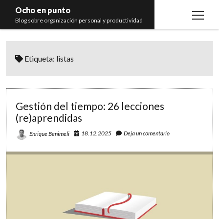
Ocho en punto
open
Blog sobre organización personal y productividad
menu
Inicio
Etiqueta:
listas
Libros
Recomendaciones
Gestión del tiempo: 26 lecciones
(re)aprendidas
18.12.2025
Deja un comentario
Enrique Benimeli