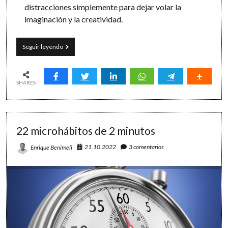
distracciones simplemente para dejar volar la
imaginación y la creatividad.
Cajón
Seguir leyendo
de
sastre
con
16
SHARES
ideas
para
mejorar
tu
22 microhábitos de 2 minutos
productividad
21.10.2022
3 comentarios
Enrique Benimeli