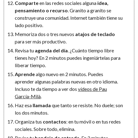
Comparte
en las redes sociales alguna
idea,
pensamiento o recurso
. Granito a granito se
construye una comunidad. Internet también tiene su
lado positivo.
Memoriza dos o tres nuevos
atajos de teclado
para ser más productivo.
Revisa tu
agenda del día
. ¿Cuánto tiempo libre
tienes hoy? En 2 minutos puedes ingeniártelas para
liberar tiempo.
Aprende
algo nuevo en 2 minutos. Puedes
aprender algunas palabras nuevas en otro idioma.
Incluso te da tiempo a ver dos
vídeos de Pau
García-Milà
.
Haz esa
llamada
que tanto se resiste. No duele; son
los dos minutos.
Organiza tus
contactos
: en tu móvil o en tus redes
sociales. Sobre todo, elimina.
Revisa tu
bandeja de entrada
. En 2 minutos