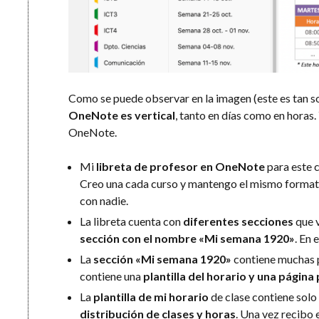
Como se puede observar en la imagen (este es tan s
OneNote es vertical
, tanto en días como en horas.
OneNote.
Mi
libreta de profesor en OneNote
para este 
Creo una cada curso y mantengo el mismo formato.
con nadie.
La libreta cuenta con
diferentes secciones
que v
sección con el nombre «Mi semana 1920»
. En 
La
sección «Mi semana 1920»
contiene muchas 
contiene una
plantilla del horario y una págin
La
plantilla de mi horario
de clase contiene solo 
distribución de clases y horas
. Una vez recibo 