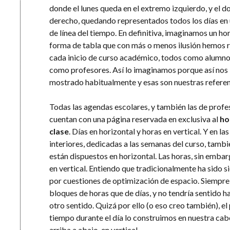
donde el lunes queda en el extremo izquierdo, y el d
derecho, quedando representados todos los días en
de línea del tiempo. En definitiva, imaginamos un ho
forma de tabla que con más o menos ilusión hemos 
cada inicio de curso académico, todos como alumno
como profesores. Así lo imaginamos porque así nos 
mostrado habitualmente y esas son nuestras referen
Todas las agendas escolares, y también las de profe
cuentan con una página reservada en exclusiva al
ho
clase
. Días en horizontal y horas en vertical. Y en la
interiores, dedicadas a las semanas del curso, tambi
están dispuestos en horizontal. Las horas, sin emba
en vertical. Entiendo que tradicionalmente ha sido s
por cuestiones de optimización de espacio. Siempr
bloques de horas que de días, y no tendría sentido ha
otro sentido. Quizá por ello (o eso creo también), el
tiempo durante el día lo construimos en nuestra ca
arriba a abajo, en vertical.