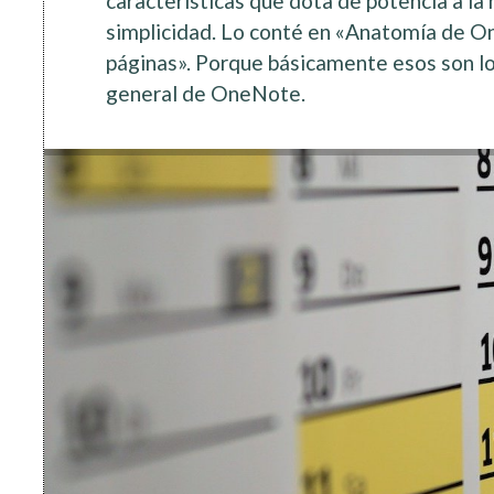
características que dota de potencia a l
simplicidad. Lo conté en «Anatomía de On
páginas». Porque básicamente esos son lo
general de OneNote.