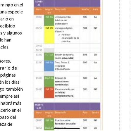
omingo en el
 una especie
rario en
recibido
s y algunos
lo han
cias.
sores,
rario de
s páginas
én los días
rgo, también
iempre así
e habrá más
cerlo en el
 paso del
beza de