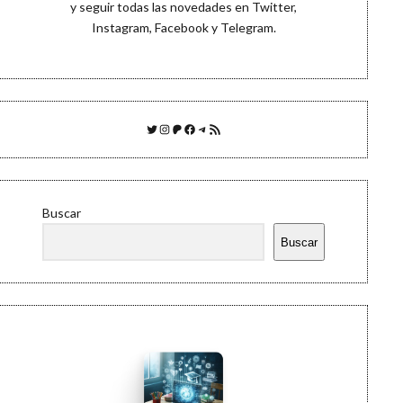
y seguir todas las novedades en
Twitter
,
Instagram
,
Facebook
y
Telegram
.
Twitter
Instagram
Patreon
Facebook
Telegram
Feed RSS
Buscar
Buscar