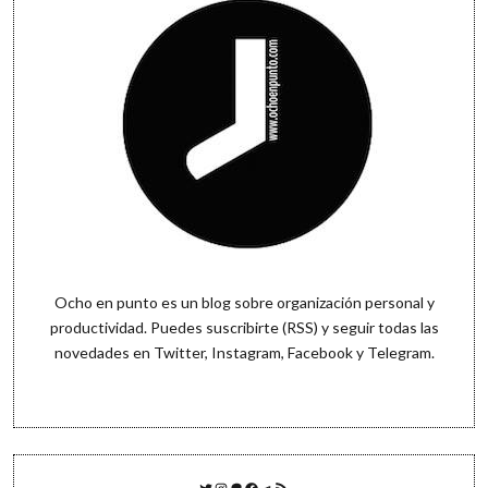
Ocho en punto es un blog sobre organización personal y
productividad. Puedes
suscribirte (RSS)
y seguir todas las
novedades en
Twitter
,
Instagram
,
Facebook
y
Telegram
.
Twitter
Instagram
Patreon
Facebook
Telegram
Feed RSS