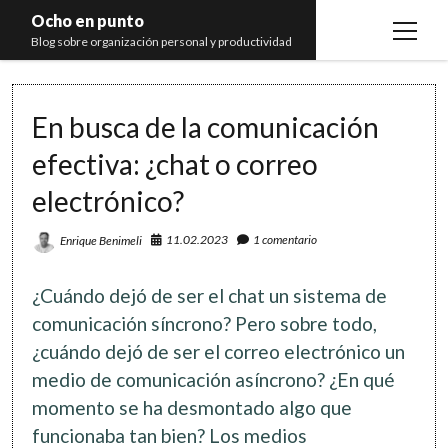
Ocho en punto
open
Blog sobre organización personal y productividad
menu
Inicio
En busca de la comunicación
Libros
efectiva: ¿chat o correo
Recomendaciones
electrónico?
11.02.2023
1 comentario
Enrique Benimeli
¿Cuándo dejó de ser el chat un sistema de
comunicación síncrono? Pero sobre todo,
¿cuándo dejó de ser el correo electrónico un
medio de comunicación asíncrono? ¿En qué
momento se ha desmontado algo que
funcionaba tan bien? Los medios