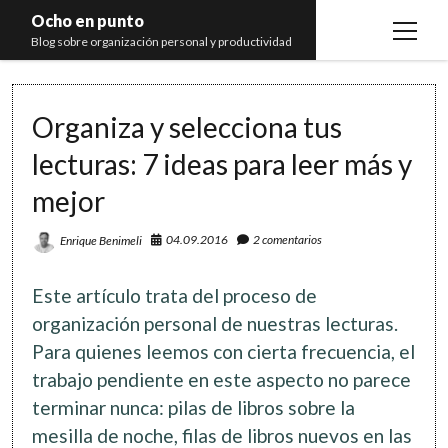
Ocho en punto
open
Blog sobre organización personal y productividad
menu
Inicio
Organiza y selecciona tus
Libros
lecturas: 7 ideas para leer más y
Recomendaciones
mejor
04.09.2016
2 comentarios
Enrique Benimeli
Este artículo trata del proceso de
organización personal de nuestras lecturas.
Para quienes leemos con cierta frecuencia, el
trabajo pendiente en este aspecto no parece
terminar nunca: pilas de libros sobre la
mesilla de noche, filas de libros nuevos en las