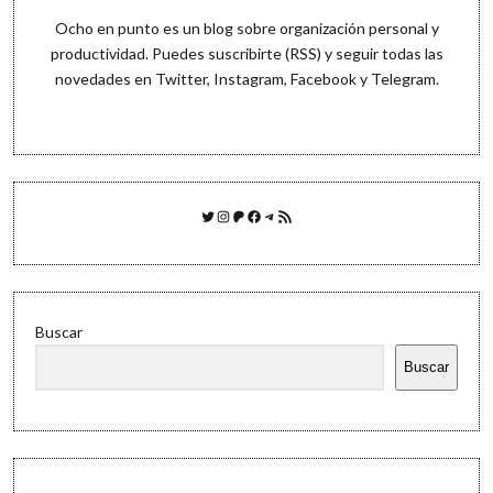
Ocho en punto es un blog sobre organización personal y
productividad. Puedes
suscribirte (RSS)
y seguir todas las
novedades en
Twitter
,
Instagram
,
Facebook
y
Telegram
.
Twitter
Instagram
Patreon
Facebook
Telegram
Feed RSS
Buscar
Buscar