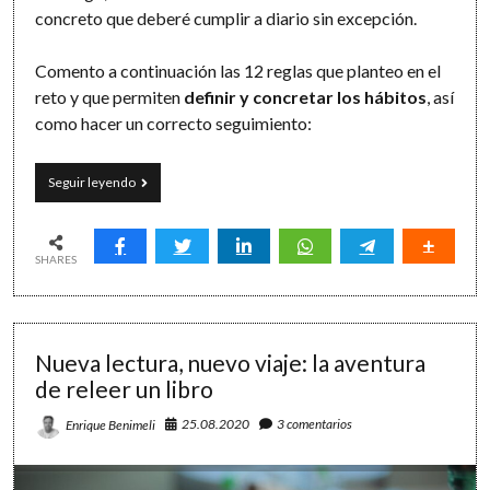
concreto que deberé cumplir a diario sin excepción.
Comento a continuación las 12 reglas que planteo en el
reto y que permiten
definir y concretar los hábitos
, así
como hacer un correcto seguimiento:
12
Seguir leyendo
meses,
12
hábitos,
12
SHARES
reglas
[2020/2021]
Nueva lectura, nuevo viaje: la aventura
de releer un libro
25.08.2020
3 comentarios
Enrique Benimeli