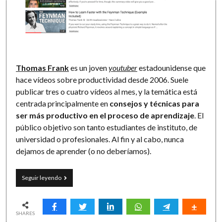
Thomas Frank
es un joven
youtuber
estadounidense que
hace vídeos sobre productividad desde 2006. Suele
publicar tres o cuatro vídeos al mes, y la temática está
centrada principalmente en
consejos y técnicas para
ser más productivo en el proceso de aprendizaje
. El
público objetivo son tanto estudiantes de instituto, de
universidad o profesionales. Al fin y al cabo, nunca
dejamos de aprender (o no deberíamos).
Youtubers
Seguir leyendo
y
productividad
(I):
el
SHARES
proyecto