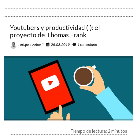
productividad
personal
(I):
información
Youtubers y productividad (I): el
y
aprendizaje
proyecto de Thomas Frank
26.03.2019
1 comentario
Enrique Benimeli
Tiempo de lectura: 2 minutos