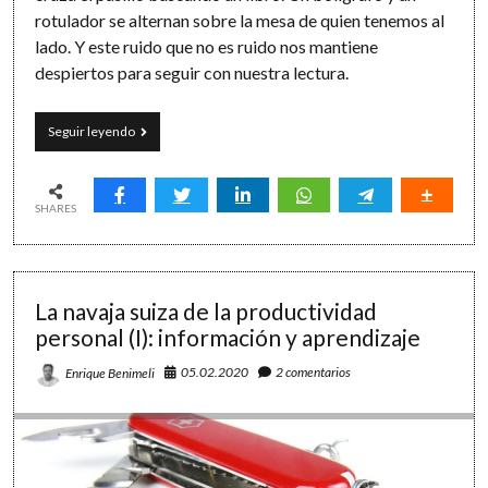
rotulador se alternan sobre la mesa de quien tenemos al
lado. Y este ruido que no es ruido nos mantiene
despiertos para seguir con nuestra lectura.
Volveremos
Seguir leyendo
a
las
cafeterías,
a
SHARES
las
bibliotecas
y
a
La navaja suiza de la productividad
las
calles
personal (I): información y aprendizaje
05.02.2020
2 comentarios
Enrique Benimeli