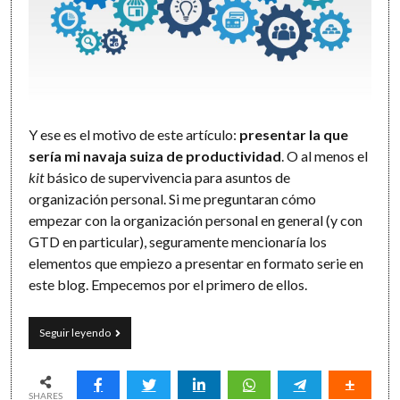
Y ese es el motivo de este artículo:
presentar la que
sería mi navaja suiza de productividad
. O al menos el
kit
básico de supervivencia para asuntos de
organización personal. Si me preguntaran cómo
empezar con la organización personal en general (y con
GTD en particular), seguramente mencionaría los
elementos que empiezo a presentar en formato serie en
este blog. Empecemos por el primero de ellos.
La
Seguir leyendo
navaja
suiza
de
la
SHARES