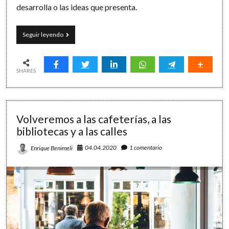
desarrolla o las ideas que presenta.
Nueva
Seguir leyendo
lectura,
nuevo
viaje:
la
SHARES
aventura
de
releer
un
Volveremos a las cafeterías, a las
libro
bibliotecas y a las calles
04.04.2020
1 comentario
Enrique Benimeli