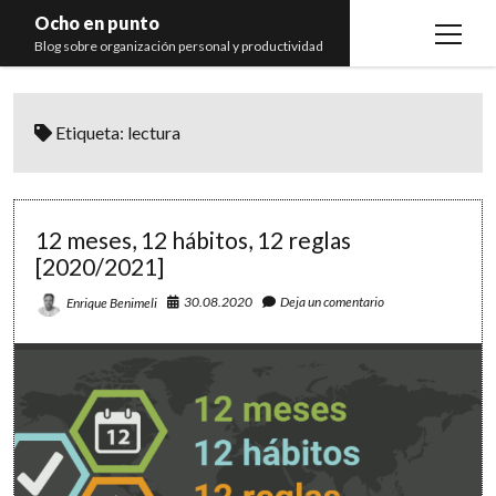
Ocho en punto
open
Blog sobre organización personal y productividad
menu
Inicio
Etiqueta:
lectura
Libros
Recomendaciones
12 meses, 12 hábitos, 12 reglas
[2020/2021]
30.08.2020
Deja un comentario
Enrique Benimeli