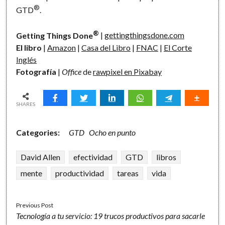
®
GTD
.
®
Getting Things Done
|
gettingthingsdone.com
El libro
|
Amazon
|
Casa del Libro
|
FNAC
|
El Corte
Inglés
Fotografía
|
Office
de
rawpixel en Pixabay
SHARES
Categories:
GTD
Ocho en punto
David Allen
efectividad
GTD
libros
mente
productividad
tareas
vida
Previous Post
Tecnología a tu servicio: 19 trucos productivos para sacarle