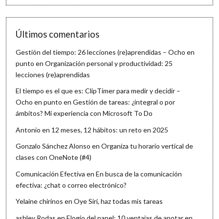
Últimos comentarios
Gestión del tiempo: 26 lecciones (re)aprendidas – Ocho en
punto
en
Organización personal y productividad: 25
lecciones (re)aprendidas
El tiempo es el que es: ClipTimer para medir y decidir –
Ocho en punto
en
Gestión de tareas: ¿integral o por
ámbitos? Mi experiencia con Microsoft To Do
Antonio
en
12 meses, 12 hábitos: un reto en 2025
Gonzalo Sánchez Alonso
en
Organiza tu horario vertical de
clases con OneNote (#4)
Comunicación Efectiva
en
En busca de la comunicación
efectiva: ¿chat o correo electrónico?
Yelaine chirinos
en
Oye Siri, haz todas mis tareas
ashley Rodas
en
Elogio del papel: 10 ventajas de anotar en