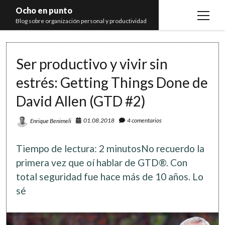
Ocho en punto
open
Blog sobre organización personal y productividad
menu
Inicio
Ser productivo y vivir sin
Libros
estrés: Getting Things Done de
Recomendaciones
David Allen (GTD #2)
01.08.2018
4 comentarios
Enrique Benimeli
Tiempo de lectura: 2 minutosNo recuerdo la
primera vez que oí hablar de GTD®. Con
total seguridad fue hace más de 10 años. Lo
sé