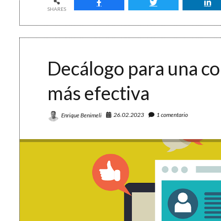
una
SHARES
varita
mágica
Decálogo para una co
más efectiva
26.02.2023
1 comentario
Enrique Benimeli