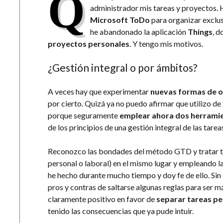
Q
administrador mis tareas y proyectos. 
Microsoft ToDo
para organizar exclu
he abandonado la aplicación
Things
, d
proyectos personales
. Y tengo mis motivos.
¿Gestión integral o por ámbitos?
A veces hay que experimentar
nuevas formas de o
por cierto. Quizá ya no puedo afirmar que utilizo d
porque seguramente
emplear ahora dos herramie
de los principios de una gestión integral de las tare
Reconozco las bondades del método GTD y tratar to
personal o laboral) en el mismo lugar y empleando la
he hecho durante mucho tiempo y doy fe de ello. Sin
pros y contras de saltarse algunas reglas para ser má
claramente positivo en favor de
separar tareas pe
tenido las consecuencias que ya pude intuir.