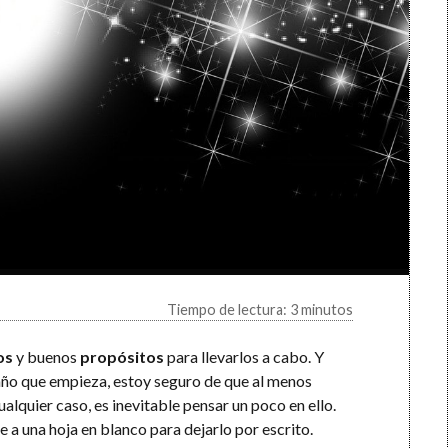
Tiempo de lectura: 3 minutos
os
y buenos
propósitos
para llevarlos a cabo. Y
 año que empieza, estoy seguro de que al menos
alquier caso, es inevitable pensar un poco en ello.
 a una hoja en blanco para dejarlo por escrito.