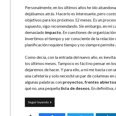
Personalmente, en los últimos años he ido abandonan
dejábamos atrás. Hacerlo es interesante, pero costo
objetivos para los próximos 12 meses. Es un proces
supuesto, sigo recomendando. Sin embargo, en mi ca
demasiado
impacto
. En cuestiones de organizació
invertimos el tiempo y ser consciente de la relación
planificación requiere tiempo y no siempre permite
Como decía, con la entrada del nuevo año, es inevita
los últimos meses. Tampoco es fácil no pensar en l
dejaremos de hacer. Y para ello, a mí me basta con un
una cafetería y solo necesité un par de columnas en 
algunas palabras con
proyectos
,
frentes abierto
qué no, una pequeña
lista de deseos
. En definitiva
Objetivos
Seguir leyendo
con
impacto
y