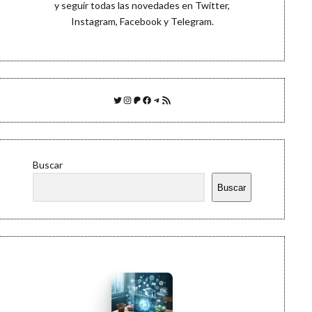
y seguir todas las novedades en
Twitter
,
Instagram
,
Facebook
y
Telegram
.
Twitter
Instagram
Patreon
Facebook
Telegram
Feed RSS
Buscar
Buscar