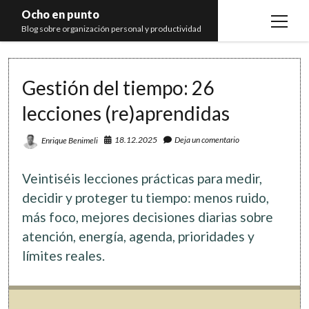
Ocho en punto
open
Blog sobre organización personal y productividad
menu
Inicio
Gestión del tiempo: 26
Libros
lecciones (re)aprendidas
Recomendaciones
18.12.2025
Deja un comentario
Enrique Benimeli
Veintiséis lecciones prácticas para medir,
decidir y proteger tu tiempo: menos ruido,
más foco, mejores decisiones diarias sobre
atención, energía, agenda, prioridades y
límites reales.