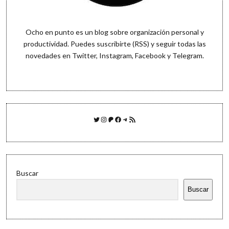
Ocho en punto es un blog sobre organización personal y
productividad. Puedes
suscribirte (RSS)
y seguir todas las
novedades en
Twitter
,
Instagram
,
Facebook
y
Telegram
.
Twitter
Instagram
Patreon
Facebook
Telegram
Feed RSS
Buscar
Buscar