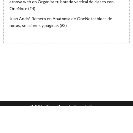
atnova web
en
Organiza tu horario vertical de clases con
OneNote (#4)
Juan André Romero
en
Anatomía de OneNote: blocs de
notas, secciones y páginas (#3)
Shift WordPress Theme
by Compete Themes.