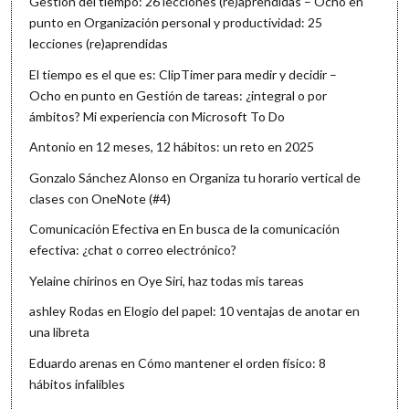
Gestión del tiempo: 26 lecciones (re)aprendidas – Ocho en
punto
en
Organización personal y productividad: 25
lecciones (re)aprendidas
El tiempo es el que es: ClipTimer para medir y decidir –
Ocho en punto
en
Gestión de tareas: ¿integral o por
ámbitos? Mi experiencia con Microsoft To Do
Antonio
en
12 meses, 12 hábitos: un reto en 2025
Gonzalo Sánchez Alonso
en
Organiza tu horario vertical de
clases con OneNote (#4)
Comunicación Efectiva
en
En busca de la comunicación
efectiva: ¿chat o correo electrónico?
Yelaine chirinos
en
Oye Siri, haz todas mis tareas
ashley Rodas
en
Elogio del papel: 10 ventajas de anotar en
una libreta
Eduardo arenas
en
Cómo mantener el orden físico: 8
hábitos infalibles