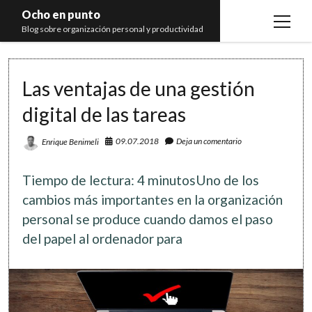
Ocho en punto
open
Blog sobre organización personal y productividad
menu
Inicio
Las ventajas de una gestión
Libros
digital de las tareas
Recomendaciones
09.07.2018
Deja un comentario
Enrique Benimeli
Tiempo de lectura: 4 minutosUno de los
cambios más importantes en la organización
personal se produce cuando damos el paso
del papel al ordenador para