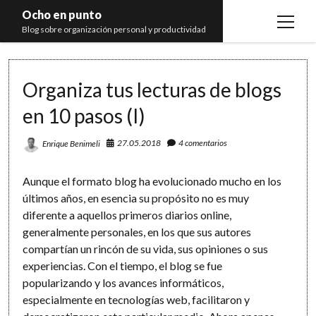
Ocho en punto
open
Blog sobre organización personal y productividad
menu
Inicio
Organiza tus lecturas de blogs
Libros
en 10 pasos (I)
Recomendaciones
27.05.2018
4 comentarios
Enrique Benimeli
Aunque el formato blog ha evolucionado mucho en los
últimos años, en esencia su propósito no es muy
diferente a aquellos primeros diarios online,
generalmente personales, en los que sus autores
compartían un rincón de su vida, sus opiniones o sus
experiencias. Con el tiempo, el blog se fue
popularizando y los avances informáticos,
especialmente en tecnologías web, facilitaron y