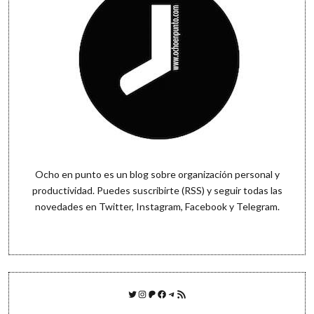
Ocho en punto es un blog sobre organización personal y
productividad. Puedes
suscribirte (RSS)
y seguir todas las
novedades en
Twitter
,
Instagram
,
Facebook
y
Telegram
.
Twitter
Instagram
Patreon
Facebook
Telegram
Feed RSS