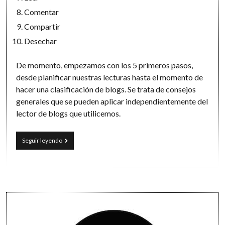
Comentar
Compartir
Desechar
De momento, empezamos con los 5 primeros pasos,
desde planificar nuestras lecturas hasta el momento de
hacer una clasificación de blogs. Se trata de consejos
generales que se pueden aplicar independientemente del
lector de blogs que utilicemos.
Organiza
Seguir leyendo
tus
lecturas
de
blogs
en
10
Sidebar
pasos
(I)