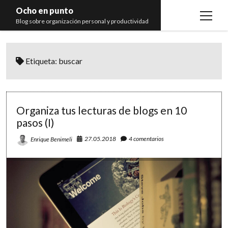
Ocho en punto
open
Blog sobre organización personal y productividad
menu
Inicio
Etiqueta:
buscar
Libros
Recomendaciones
Organiza tus lecturas de blogs en 10
pasos (I)
27.05.2018
4 comentarios
Enrique Benimeli