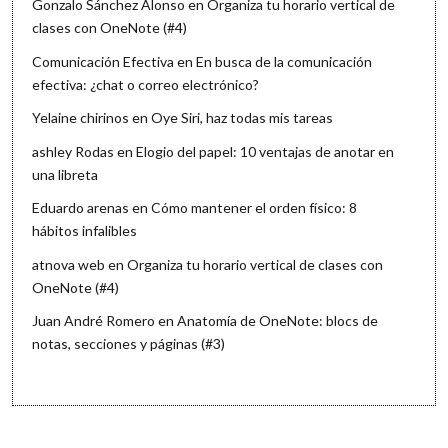
Gonzalo Sánchez Alonso
en
Organiza tu horario vertical de
clases con OneNote (#4)
Comunicación Efectiva
en
En busca de la comunicación
efectiva: ¿chat o correo electrónico?
Yelaine chirinos
en
Oye Siri, haz todas mis tareas
ashley Rodas
en
Elogio del papel: 10 ventajas de anotar en
una libreta
Eduardo arenas
en
Cómo mantener el orden físico: 8
hábitos infalibles
atnova web
en
Organiza tu horario vertical de clases con
OneNote (#4)
Juan André Romero
en
Anatomía de OneNote: blocs de
notas, secciones y páginas (#3)