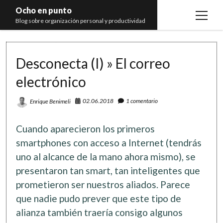
Ocho en punto
open
Blog sobre organización personal y productividad
menu
Inicio
Desconecta (I) » El correo
Libros
electrónico
Recomendaciones
02.06.2018
1 comentario
Enrique Benimeli
Cuando aparecieron los primeros
smartphones con acceso a Internet (tendrás
uno al alcance de la mano ahora mismo), se
presentaron tan smart, tan inteligentes que
prometieron ser nuestros aliados. Parece
que nadie pudo prever que este tipo de
alianza también traería consigo algunos