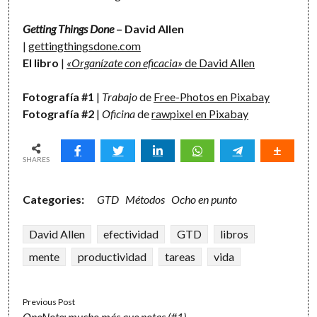
Getting Things Done
– David Allen
|
gettingthingsdone.com
El libro
|
«Organízate con eficacia»
de David Allen
Fotografía #1
|
Trabajo
de
Free-Photos en Pixabay
Fotografía #2
|
Oficina
de
rawpixel en Pixabay
SHARES
Categories:
GTD
Métodos
Ocho en punto
David Allen
efectividad
GTD
libros
mente
productividad
tareas
vida
Previous Post
OneNote: mucho más que notas (#1)