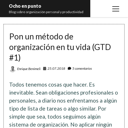
Ocho en punto
open
Blog sobre organización personal y productividad
menu
Inicio
Pon un método de
Libros
organización en tu vida (GTD
Recomendaciones
#1)
25.07.2018
5 comentarios
Enrique Benimeli
Todos tenemos cosas que hacer. Es
inevitable. Sean obligaciones profesionales o
personales, a diario nos enfrentamos a algún
tipo de lista de tareas o algo similar. Por
simple que sea, todos seguimos algún
sistema de organización. No aplicar ningún