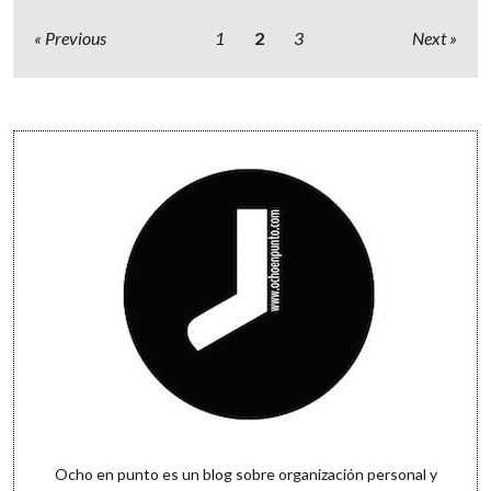
Paginación
Previous
1
2
3
Next
de
entradas
Sidebar
Ocho en punto es un blog sobre organización personal y