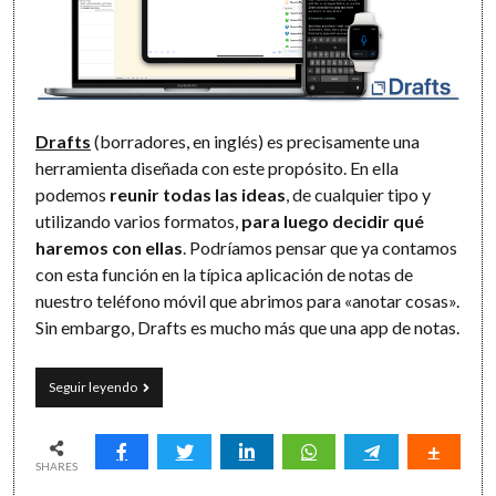
Drafts
(borradores, en inglés) es precisamente una
herramienta diseñada con este propósito. En ella
podemos
reunir todas las ideas
, de cualquier tipo y
utilizando varios formatos,
para luego decidir qué
haremos con ellas
. Podríamos pensar que ya contamos
con esta función en la típica aplicación de notas de
nuestro teléfono móvil que abrimos para «anotar cosas».
Sin embargo, Drafts es mucho más que una app de notas.
Drafts:
Seguir leyendo
del
borrador
a
la
SHARES
acción