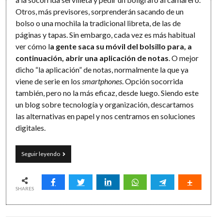
Otros, más previsores, sorprenderán sacando de un
bolso o una mochila la tradicional libreta, de las de
páginas y tapas. Sin embargo, cada vez es más habitual
ver cómo l
a gente saca su móvil del bolsillo para, a
continuación, abrir una aplicación de notas
. O mejor
dicho “la aplicación” de notas, normalmente la que ya
viene de serie en los
smartphones
. Opción socorrida
también, pero no la más eficaz, desde luego. Siendo este
un blog sobre tecnología y organización, descartamos
las alternativas en papel y nos centramos en soluciones
digitales.
OneNote:
Seguir leyendo
mucho
más
que
notas
SHARES
(#1)