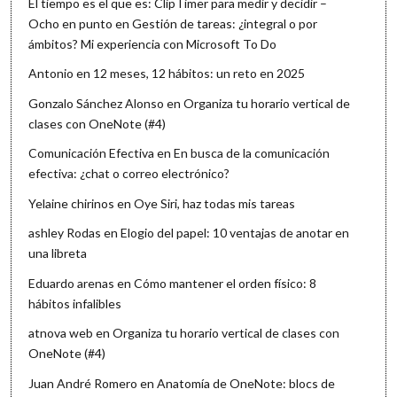
El tiempo es el que es: ClipTimer para medir y decidir –
Ocho en punto
en
Gestión de tareas: ¿integral o por
ámbitos? Mi experiencia con Microsoft To Do
Antonio
en
12 meses, 12 hábitos: un reto en 2025
Gonzalo Sánchez Alonso
en
Organiza tu horario vertical de
clases con OneNote (#4)
Comunicación Efectiva
en
En busca de la comunicación
efectiva: ¿chat o correo electrónico?
Yelaine chirinos
en
Oye Siri, haz todas mis tareas
ashley Rodas
en
Elogio del papel: 10 ventajas de anotar en
una libreta
Eduardo arenas
en
Cómo mantener el orden físico: 8
hábitos infalibles
atnova web
en
Organiza tu horario vertical de clases con
OneNote (#4)
Juan André Romero
en
Anatomía de OneNote: blocs de