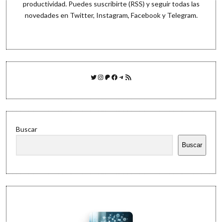
productividad. Puedes
suscribirte (RSS)
y seguir todas las
novedades en
Twitter
,
Instagram
,
Facebook
y
Telegram
.
Twitter
Instagram
Patreon
Facebook
Telegram
Feed RSS
Buscar
Buscar