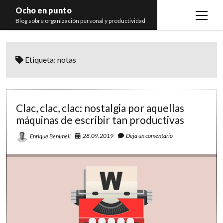
Ocho en punto
open
Blog sobre organización personal y productividad
menu
Inicio
Etiqueta:
notas
Libros
Recomendaciones
Clac, clac, clac: nostalgia por aquellas
máquinas de escribir tan productivas
28.09.2019
Deja un comentario
Enrique Benimeli