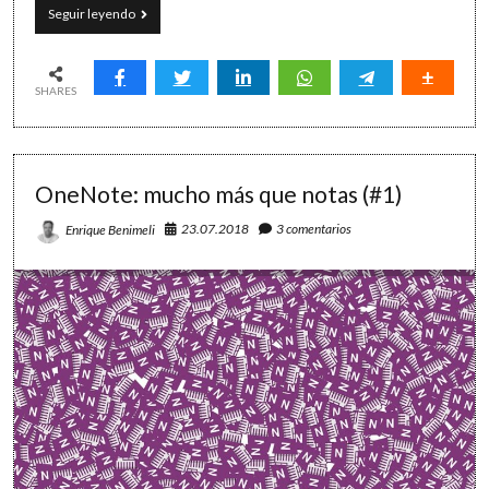
8+1
Seguir leyendo
motivos
para
utilizar
OneNote
SHARES
a
diario
(#2)
OneNote: mucho más que notas (#1)
23.07.2018
3 comentarios
Enrique Benimeli