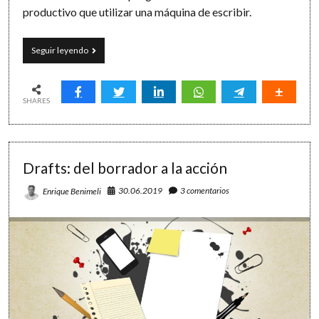
productivo que utilizar una máquina de escribir.
Clac,
Seguir leyendo
clac,
clac:
nostalgia
por
SHARES
aquellas
máquinas
de
escribir
Drafts: del borrador a la acción
tan
productivas
30.06.2019
3 comentarios
Enrique Benimeli