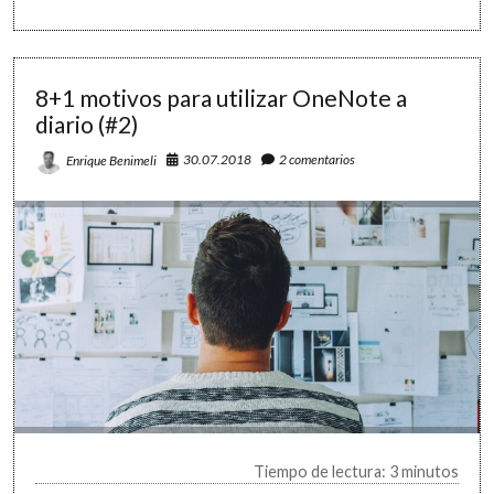
plan
para
tu
organización
personal:
8+1 motivos para utilizar OneNote a
5
diario (#2)
áreas
clave
30.07.2018
2 comentarios
Enrique Benimeli
Tiempo de lectura: 3 minutos