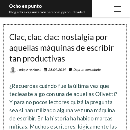
Ocho en punto
open
Blog sobre organización personal y productividad
menu
Inicio
Clac, clac, clac: nostalgia por
Libros
aquellas máquinas de escribir
Recomendaciones
tan productivas
28.09.2019
Deja un comentario
Enrique Benimeli
¿Recuerdas cuándo fue la última vez que
tecleaste algo con una de aquellas Olivetti?
Y para no pocos lectores quizá la pregunta
sea si han utilizado alguna vez una máquina
de escribir. En la historia ha habido marcas
míticas. Muchos escritores, lógicamente las