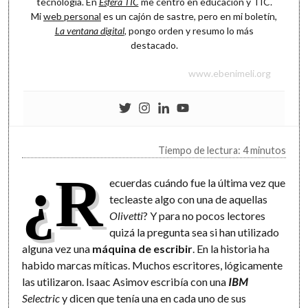
tecnología. En
Esfera TIC
me centro en educación y TIC.
Mi
web personal
es un cajón de sastre, pero en mi boletín,
La ventana digital
, pongo orden y resumo lo más
destacado.
www.ebenimeli.org
Tiempo de lectura: 4 minutos
¿R
ecuerdas cuándo fue la última vez que
tecleaste algo con una de aquellas
Olivetti
? Y para no pocos lectores
quizá la pregunta sea si han utilizado
alguna vez una
máquina de escribir
. En la historia ha
habido marcas míticas. Muchos escritores, lógicamente
las utilizaron. Isaac Asimov escribía con una
IBM
Selectric
y dicen que tenía una en cada uno de sus