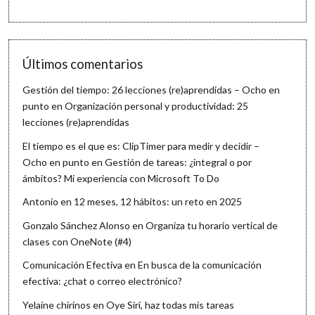
Últimos comentarios
Gestión del tiempo: 26 lecciones (re)aprendidas – Ocho en
punto
en
Organización personal y productividad: 25
lecciones (re)aprendidas
El tiempo es el que es: ClipTimer para medir y decidir –
Ocho en punto
en
Gestión de tareas: ¿integral o por
ámbitos? Mi experiencia con Microsoft To Do
Antonio
en
12 meses, 12 hábitos: un reto en 2025
Gonzalo Sánchez Alonso
en
Organiza tu horario vertical de
clases con OneNote (#4)
Comunicación Efectiva
en
En busca de la comunicación
efectiva: ¿chat o correo electrónico?
Yelaine chirinos
en
Oye Siri, haz todas mis tareas