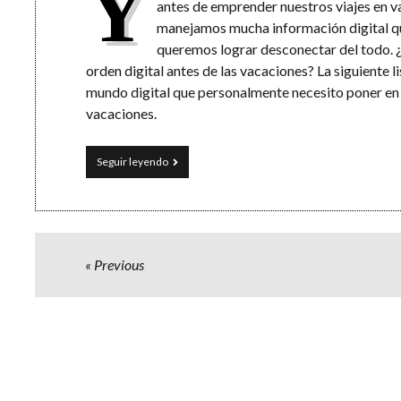
Y
antes de emprender nuestros viajes en 
manejamos mucha información digital qu
queremos lograr desconectar del todo. 
orden digital antes de las vacaciones? La siguiente 
mundo digital que personalmente necesito poner en o
vacaciones.
Pon
Seguir leyendo
orden
digital
antes
de
tus
vacaciones
Paginación
Previous
de
entradas