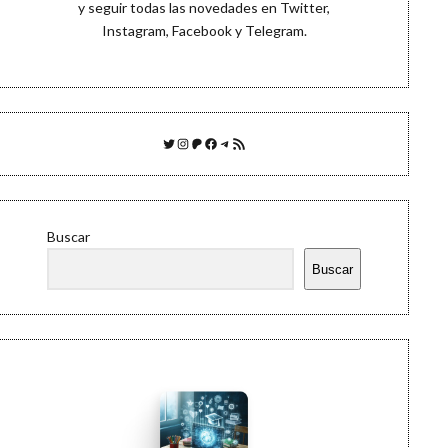
y seguir todas las novedades en
Twitter
,
Instagram
,
Facebook
y
Telegram
.
Twitter
Instagram
Patreon
Facebook
Telegram
Feed RSS
Buscar
Buscar