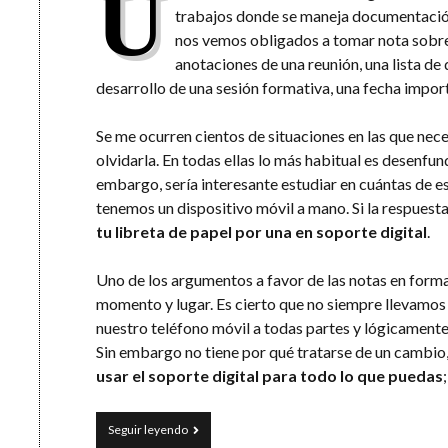
U
trabajos donde se maneja documentación
nos vemos obligados a tomar nota sobre
anotaciones de una reunión, una lista de
desarrollo de una sesión formativa, una fecha import
Se me ocurren cientos de situaciones en las que ne
olvidarla. En todas ellas lo más habitual es desenfund
embargo, sería interesante estudiar en cuántas de e
tenemos un dispositivo móvil a mano. Si la respuesta
tu libreta de papel por una en soporte digital
.
Uno de los argumentos a favor de las notas en forma
momento y lugar. Es cierto que no siempre llevamos
nuestro teléfono móvil a todas partes y lógicament
Sin embargo no tiene por qué tratarse de un cambio
usar el soporte digital para todo lo que puedas
Gestión
Seguir leyendo
eficaz