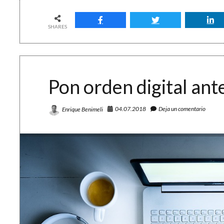
de
notas
digitales:
SHARES
10
ventajas
frente
al
soporte
Pon orden digital ant
papel
04.07.2018
Deja un comentario
Enrique Benimeli