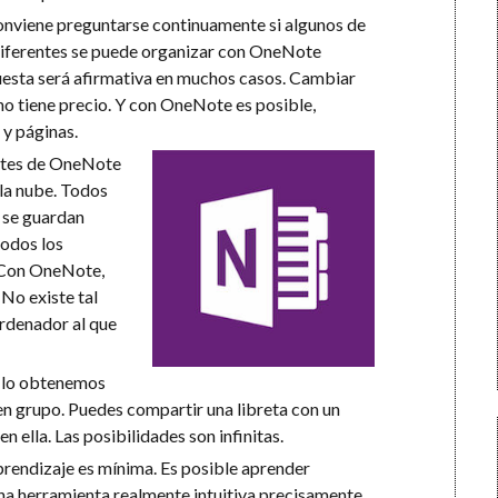
onviene preguntarse continuamente si algunos de
iferentes se puede organizar con OneNote
puesta será afirmativa en muchos casos. Cambiar
o tiene precio. Y con OneNote es posible,
 y páginas.
entes de OneNote
la nube. Todos
 se guardan
todos los
. Con OneNote,
 No existe tal
rdenador al que
 lo obtenemos
en grupo. Puedes compartir una libreta con un
 ella. Las posibilidades son infinitas.
aprendizaje es mínima. Es posible aprender
na herramienta realmente intuitiva precisamente