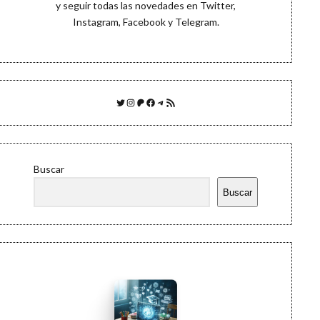
y seguir todas las novedades en
Twitter
,
Instagram
,
Facebook
y
Telegram
.
Twitter
Instagram
Patreon
Facebook
Telegram
Feed RSS
Buscar
Buscar