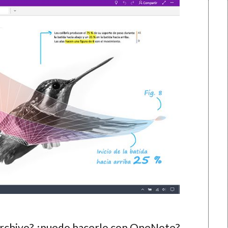
archivo? ¿puedo hacerlo con OneNote?