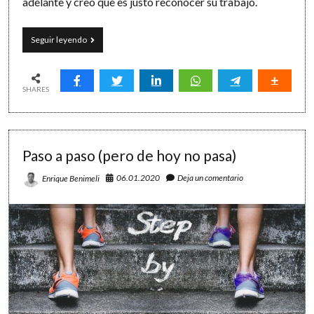
adelante y creo que es justo reconocer su trabajo.
Creciendo
Seguir leyendo
en
efectividad:
el
ranking
SHARES
OPTIMA
LAB
Paso a paso (pero de hoy no pasa)
06.01.2020
Deja un comentario
Enrique Benimeli