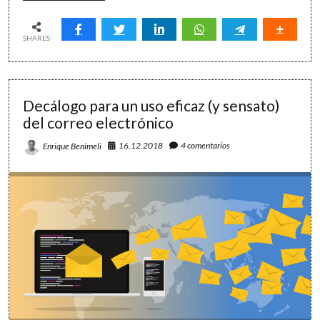
efectividad
y
productividad
SHARES
personal:
el
ranking
OPTIMA
Decálogo para un uso eficaz (y sensato)
LAB
del correo electrónico
16.12.2018
4 comentarios
Enrique Benimeli