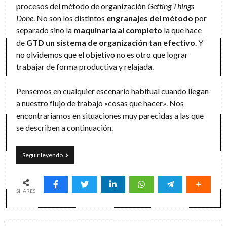
procesos del método de organización
Getting Things
Done
. No son los distintos
engranajes del método
por
separado sino la
maquinaria al completo
la que hace
de
GTD un sistema de organización tan efectivo
. Y
no olvidemos que el objetivo no es otro que lograr
trabajar de forma productiva y relajada.
Pensemos en cualquier escenario habitual cuando llegan
a nuestro flujo de trabajo «cosas que hacer». Nos
encontraríamos en situaciones muy parecidas a las que
se describen a continuación.
Cinco
Seguir leyendo
engranajes
simples
para
una
SHARES
maquinaria
GTD
efectiva