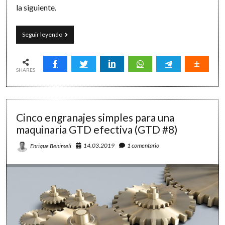
la siguiente.
Paso
Seguir leyendo
a
paso
(pero
de
SHARES
hoy
no
pasa)
Cinco engranajes simples para una
maquinaria GTD efectiva (GTD #8)
14.03.2019
1 comentario
Enrique Benimeli