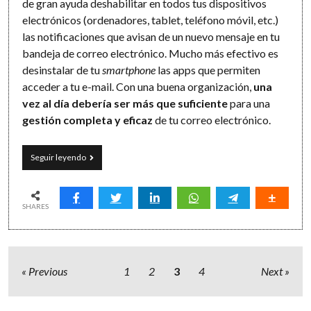
de gran ayuda deshabilitar en todos tus dispositivos
electrónicos (ordenadores, tablet, teléfono móvil, etc.)
las notificaciones que avisan de un nuevo mensaje en tu
bandeja de correo electrónico. Mucho más efectivo es
desinstalar de tu
smartphone
las apps que permiten
acceder a tu e-mail. Con una buena organización,
una
vez al día debería ser más que suficiente
para una
gestión completa y eficaz
de tu correo electrónico.
Decálogo
Seguir leyendo
para
un
uso
eficaz
SHARES
(y
sensato)
del
correo
Paginación
electrónico
Previous
1
2
3
4
Next
de
entradas