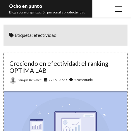
Ocho en punto
open
Blog sobre organización personal y productividad
menu
Inicio
Etiqueta:
efectividad
Libros
Recomendaciones
Creciendo en efectividad: el ranking
OPTIMA LAB
17.01.2020
1 comentario
Enrique Benimeli