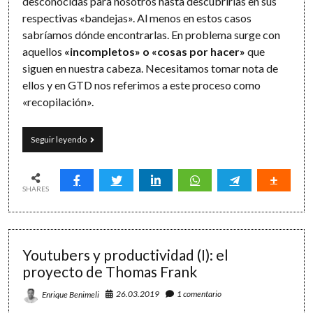
desconocidas para nosotros hasta descubrirlas en sus
respectivas «bandejas». Al menos en estos casos
sabríamos dónde encontrarlas. En problema surge con
aquellos
«incompletos» o «cosas por hacer»
que
siguen en nuestra cabeza. Necesitamos tomar nota de
ellos y en GTD nos referimos a este proceso como
«recopilación».
La
Seguir leyendo
recopilación
en
GTD:
una
SHARES
técnica
efectiva
de
gestión
Youtubers y productividad (I): el
de
memoria
proyecto de Thomas Frank
(GTD
#9)
26.03.2019
1 comentario
Enrique Benimeli