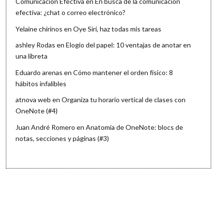
Comunicación Efectiva
en
En busca de la comunicación
efectiva: ¿chat o correo electrónico?
Yelaine chirinos
en
Oye Siri, haz todas mis tareas
ashley Rodas
en
Elogio del papel: 10 ventajas de anotar en
una libreta
Eduardo arenas
en
Cómo mantener el orden físico: 8
hábitos infalibles
atnova web
en
Organiza tu horario vertical de clases con
OneNote (#4)
Juan André Romero
en
Anatomía de OneNote: blocs de
notas, secciones y páginas (#3)