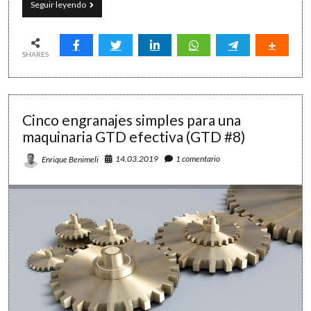
El
Seguir leyendo
abecé
de
los
atajos
SHARES
de
teclado
en
Windows
Cinco engranajes simples para una
maquinaria GTD efectiva (GTD #8)
14.03.2019
1 comentario
Enrique Benimeli