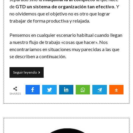
de
GTD un sistema de organización tan efectivo
. Y
no olvidemos que el objetivo no es otro que lograr
trabajar de forma productiva y relajada.
Pensemos en cualquier escenario habitual cuando llegan
a nuestro flujo de trabajo «cosas que hacer». Nos
encontraríamos en situaciones muy parecidas a las que
se describen a continuación.
Cinco
Seguir leyendo
engranajes
simples
para
una
SHARES
maquinaria
GTD
efectiva
(GTD
Sidebar
#8)