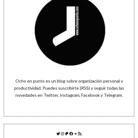
Ocho en punto es un blog sobre organización personal y
productividad. Puedes
suscribirte (RSS)
y seguir todas las
novedades en
Twitter
,
Instagram
,
Facebook
y
Telegram
.
Twitter
Instagram
Patreon
Facebook
Telegram
Feed RSS