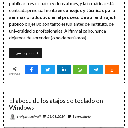
publicar tres o cuatro vídeos al mes, y la temática está
centrada principalmente en
consejos y técnicas para
ser más productivo en el proceso de aprendizaje
. El
público objetivo son tanto estudiantes de instituto, de
universidad o profesionales. Al fin y al cabo, nunca
dejamos de aprender (o no deberíamos).
Youtubers
Seguir leyendo
y
productividad
(I):
el
SHARES
proyecto
de
Thomas
Frank
El abecé de los atajos de teclado en
Windows
23.03.2019
1 comentario
Enrique Benimeli