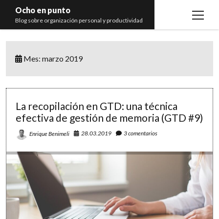
Ocho en punto
open
Blog sobre organización personal y productividad
menu
Inicio
Mes:
marzo 2019
Libros
Recomendaciones
La recopilación en GTD: una técnica
efectiva de gestión de memoria (GTD #9)
28.03.2019
3 comentarios
Enrique Benimeli