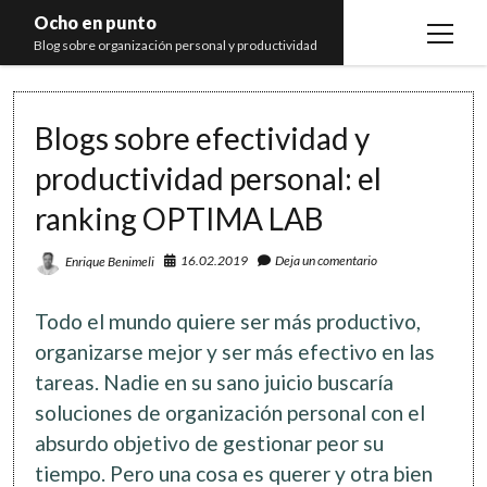
Ocho en punto
open
Blog sobre organización personal y productividad
menu
Inicio
Blogs sobre efectividad y
Libros
productividad personal: el
Recomendaciones
ranking OPTIMA LAB
16.02.2019
Deja un comentario
Enrique Benimeli
Todo el mundo quiere ser más productivo,
organizarse mejor y ser más efectivo en las
tareas. Nadie en su sano juicio buscaría
soluciones de organización personal con el
absurdo objetivo de gestionar peor su
tiempo. Pero una cosa es querer y otra bien