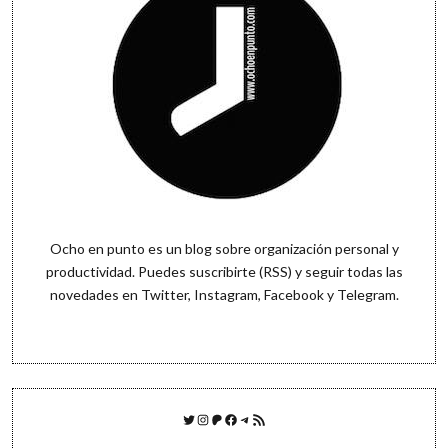
Ocho en punto es un blog sobre organización personal y
productividad. Puedes
suscribirte (RSS)
y seguir todas las
novedades en
Twitter
,
Instagram
,
Facebook
y
Telegram
.
Twitter
Instagram
Patreon
Facebook
Telegram
Feed RSS