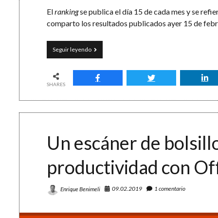
El
ranking
se publica el día 15 de cada mes y se refie
comparto los resultados publicados ayer 15 de feb
Blogs
Seguir leyendo
sobre
efectividad
y
productividad
SHARES
personal:
el
ranking
OPTIMA
LAB
Un escáner de bolsill
productividad con Of
09.02.2019
1 comentario
Enrique Benimeli