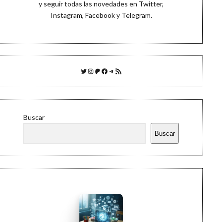
y seguir todas las novedades en
Twitter
,
Instagram
,
Facebook
y
Telegram
.
Twitter
Instagram
Patreon
Facebook
Telegram
Feed RSS
Buscar
Buscar