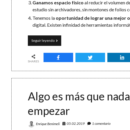
Ganamos espacio físico
al reducir el volumen d
estudio sin archivadores, sin montones de folios c
Tenemos la
oportunidad de lograr una mejor 
digital. Existen infinidad de herramientas informát
Un
Seguir leyendo
escáner
de
bolsillo:
aumenta
SHARES
tu
productividad
con
Office
Lens
Algo es más que nada
empezar
05.02.2019
1 comentario
Enrique Benimeli