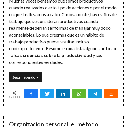
Muchas veces pensamos que somos productivos
cuando realizados cierto tipo de acciones o por el modo
en que las llevamos a cabo. Curiosamente, hay estilos de
trabajo que se consideran productivos cuando
realmente deberían ser formas de trabajar muy poco
aconsejables. Lo que creemos que es un hábito de
trabajo productivo puede resultar incluso
contraproducente. Resumo en una lista algunos
mitos o
falsas creencias sobre la productividad
y sus
correspondientes verdades.
Lo
Seguir leyendo
que
es
y
lo
SHARES
que
no
es
ser
Organización personal: el método
productivo: