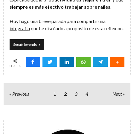
siempre es más efectivo trabajar sobre raíles
.
Hoy hago una breve parada para compartir una
infografía
que he diseñado a propósito de esta reflexión.
Efectividad
Seguir leyendo
sobre
raíles
SHARES
Paginación
Previous
1
2
3
4
Next
de
entradas
Sidebar