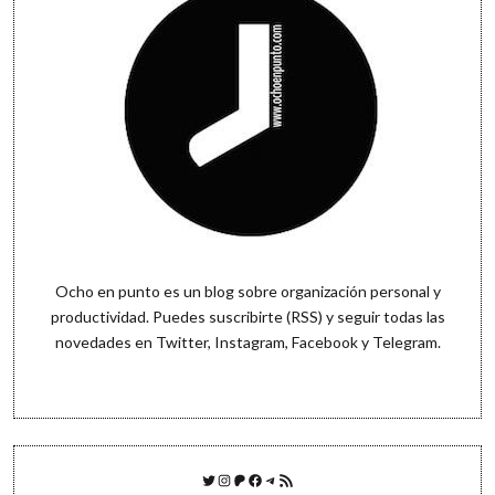
Ocho en punto es un blog sobre organización personal y
productividad. Puedes
suscribirte (RSS)
y seguir todas las
novedades en
Twitter
,
Instagram
,
Facebook
y
Telegram
.
Twitter
Instagram
Patreon
Facebook
Telegram
Feed RSS