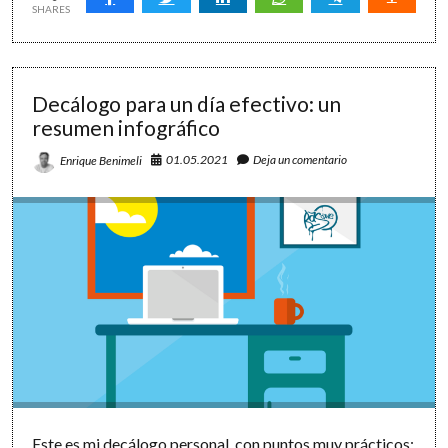
ventajas
SHARES
de
anotar
en
una
Decálogo para un día efectivo: un
libreta
resumen infográfico
01.05.2021
Deja un comentario
Enrique Benimeli
Este es mi decálogo personal, con puntos muy prácticos: