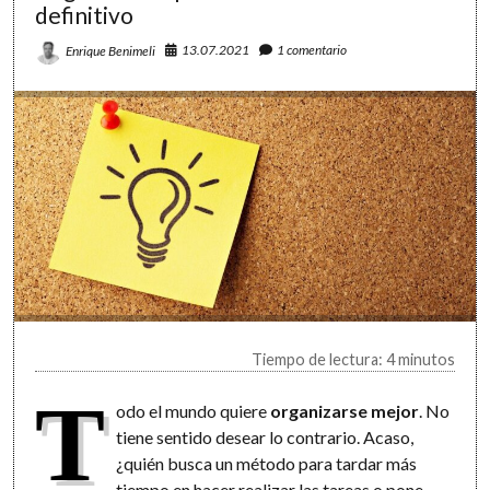
13
definitivo
mitos
y
13.07.2021
1 comentario
Enrique Benimeli
13
verdades
Tiempo de lectura: 4 minutos
T
odo el mundo quiere
organizarse mejor
. No
tiene sentido desear lo contrario. Acaso,
¿quién busca un método para tardar más
tiempo en hacer realizar las tareas o pone