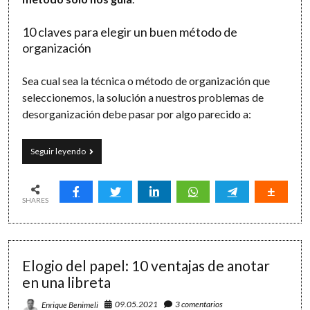
10 claves para elegir un buen método de
organización
Sea cual sea la técnica o método de organización que
seleccionemos, la solución a nuestros problemas de
desorganización debe pasar por algo parecido a:
Organización
Seguir leyendo
personal:
el
método
definitivo
SHARES
Elogio del papel: 10 ventajas de anotar
en una libreta
09.05.2021
3 comentarios
Enrique Benimeli