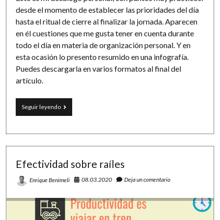
desde el momento de establecer las prioridades del día
hasta el ritual de cierre al finalizar la jornada. Aparecen
en él cuestiones que me gusta tener en cuenta durante
todo el día en materia de organización personal. Y en
esta ocasión lo presento resumido en una infografía.
Puedes descargarla en varios formatos al final del
artículo.
Decálogo
Seguir leyendo
para
un
día
efectivo:
un
resumen
Efectividad sobre raíles
infográfico
08.03.2020
Deja un comentario
Enrique Benimeli