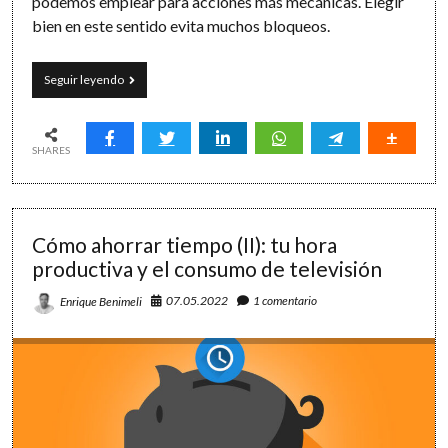
podemos emplear para acciones más mecánicas. Elegir
bien en este sentido evita muchos bloqueos.
5
Seguir leyendo
formas
de
salir
del
SHARES
bloqueo
productivo
Cómo ahorrar tiempo (II): tu hora
productiva y el consumo de televisión
07.05.2022
1 comentario
Enrique Benimeli