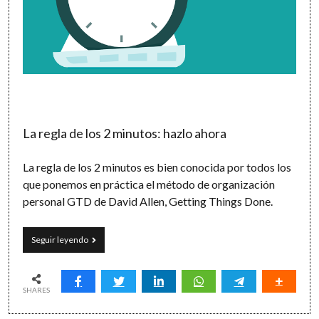
La regla de los 2 minutos: hazlo ahora
La regla de los 2 minutos es bien conocida por todos los
que ponemos en práctica el método de organización
personal GTD de David Allen, Getting Things Done.
Las
Seguir leyendo
reglas
de
los
0,
SHARES
2,
5