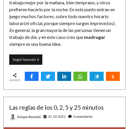
trabaja mejor por la mañana, bien temprano, y otros
prefieren hacerlo por la noche. En este punto entran en
juego muchos factores, sobre todo nuestro horario
laboral (el oficial, porque siempre surgen imprevistos).
En general, la gran mayoría de las personas tienen un
trabajo de día, y en este caso creo que
madrugar
siempre es una buena idea.
Cómo
Seguir leyendo
ahorrar
tiempo
(II):
tu
SHARES
hora
productiva
y
el
Las reglas de los 0, 2, 5 y 25 minutos
consumo
de
televisión
31.10.2021
3 comentarios
Enrique Benimeli