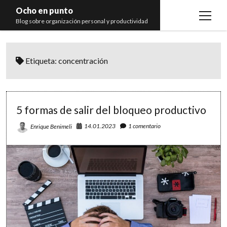
Ocho en punto
open
Blog sobre organización personal y productividad
menu
Inicio
Etiqueta:
concentración
Libros
Recomendaciones
5 formas de salir del bloqueo productivo
14.01.2023
1 comentario
Enrique Benimeli