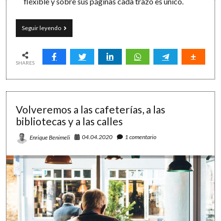
flexible y sobre sus páginas cada trazo es único.
Elogio
Seguir leyendo
del
papel:
10
ventajas
SHARES
de
anotar
en
una
Volveremos a las cafeterías, a las
libreta
bibliotecas y a las calles
04.04.2020
1 comentario
Enrique Benimeli