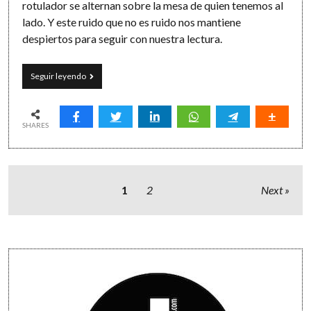
rotulador se alternan sobre la mesa de quien tenemos al
lado. Y este ruido que no es ruido nos mantiene
despiertos para seguir con nuestra lectura.
Volveremos
Seguir leyendo
a
las
cafeterías,
a
SHARES
las
bibliotecas
y
a
Paginación
las
1
2
Next
calles
de
entradas
Sidebar