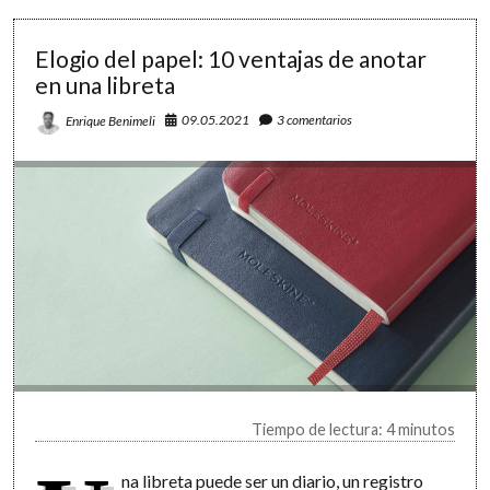
y
25
Elogio del papel: 10 ventajas de anotar
minutos
en una libreta
09.05.2021
3 comentarios
Enrique Benimeli
Tiempo de lectura: 4 minutos
na libreta puede ser un diario, un registro