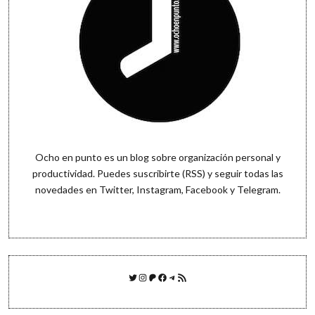
Ocho en punto es un blog sobre organización personal y
productividad. Puedes
suscribirte (RSS)
y seguir todas las
novedades en
Twitter
,
Instagram
,
Facebook
y
Telegram
.
Twitter
Instagram
Patreon
Facebook
Telegram
Feed RSS