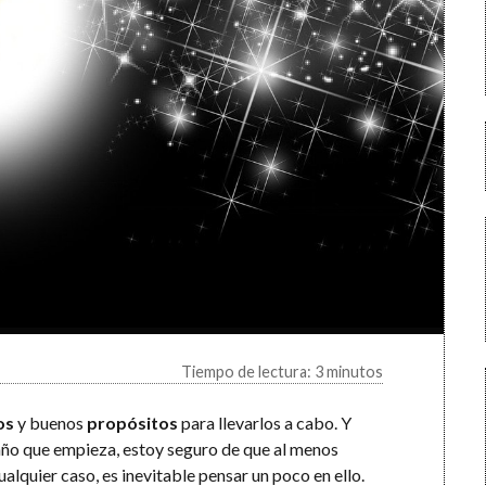
Tiempo de lectura: 3 minutos
os
y buenos
propósitos
para llevarlos a cabo. Y
 año que empieza, estoy seguro de que al menos
alquier caso, es inevitable pensar un poco en ello.