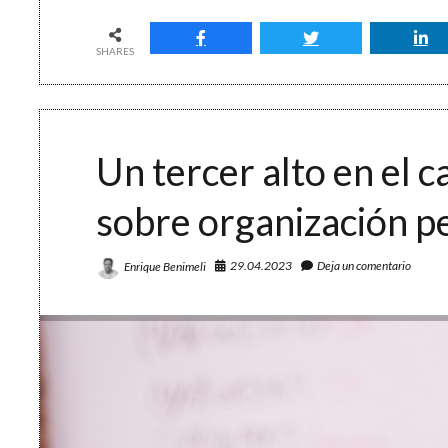
impacto
y
una
SHARES
varita
mágica
Un tercer alto en el 
sobre organización p
29.04.2023
Deja un comentario
Enrique Benimeli