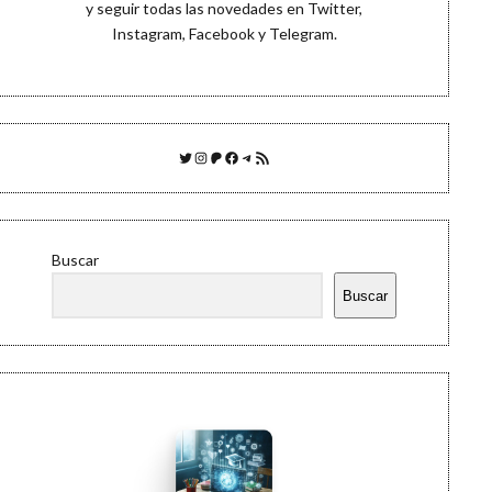
y seguir todas las novedades en
Twitter
,
Instagram
,
Facebook
y
Telegram
.
Twitter
Instagram
Patreon
Facebook
Telegram
Feed RSS
Buscar
Buscar