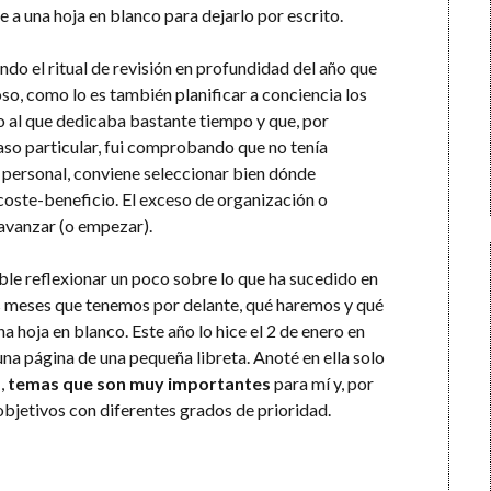
 a una hoja en blanco para dejarlo por escrito.
do el ritual de revisión en profundidad del año que
so, como lo es también planificar a conciencia los
o al que dedicaba bastante tiempo y que, por
so particular, fui comprobando que no tenía
n personal, conviene seleccionar bien dónde
 coste-beneficio. El exceso de organización o
 avanzar (o empezar).
ble reflexionar un poco sobre lo que ha sucedido en
os meses que tenemos por delante, qué haremos y qué
a hoja en blanco. Este año lo hice el 2 de enero en
una página de una pequeña libreta. Anoté en ella solo
s
,
temas que son muy importantes
para mí y, por
, objetivos con diferentes grados de prioridad.