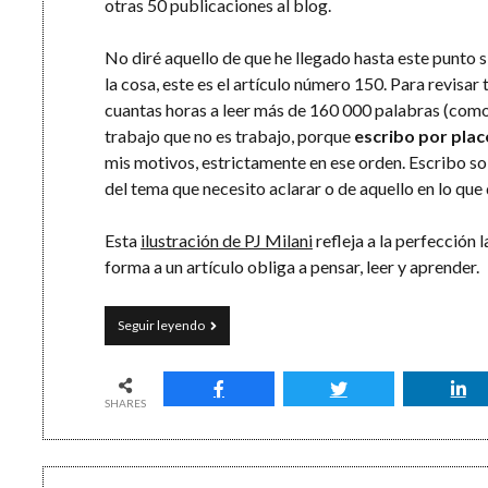
otras 50 publicaciones al blog.
No diré aquello de que he llegado hasta este punto 
la cosa, este es el artículo número 150. Para revisar
cuantas horas a leer más de 160 000 palabras (como 
trabajo que no es trabajo, porque
escribo por plac
mis motivos, estrictamente en ese orden. Escribo s
del tema que necesito aclarar o de aquello en lo que
Esta
ilustración de PJ Milani
refleja a la perfección 
forma a un artículo obliga a pensar, leer y aprender.
Un
Seguir leyendo
tercer
alto
en
el
SHARES
camino:
150
artículos
sobre