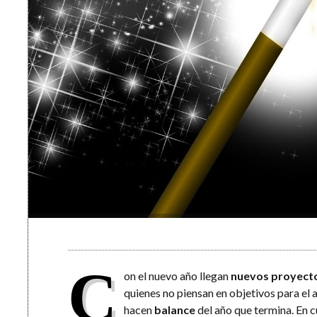
C
on el nuevo año llegan
nuevos proyect
quienes no piensan en objetivos para el
hacen
balance
del año que termina. En cu