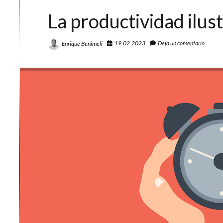
organización
La productividad ilus
personal
19.02.2023
Deja un comentario
Enrique Benimeli