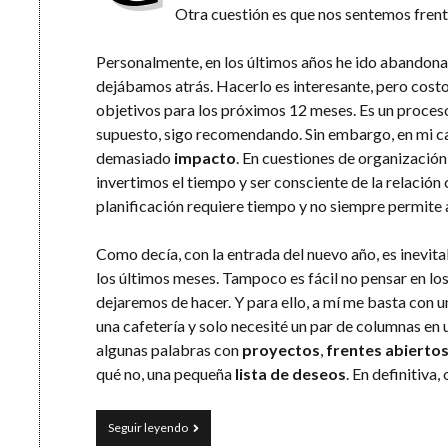
Otra cuestión es que nos sentemos frente
Personalmente, en los últimos años he ido abandonan
dejábamos atrás. Hacerlo es interesante, pero costo
objetivos para los próximos 12 meses. Es un proces
supuesto, sigo recomendando. Sin embargo, en mi ca
demasiado
impacto
. En cuestiones de organizació
invertimos el tiempo y ser consciente de la relación
planificación requiere tiempo y no siempre permite
Como decía, con la entrada del nuevo año, es inevita
los últimos meses. Tampoco es fácil no pensar en l
dejaremos de hacer. Y para ello, a mí me basta con un
una cafetería y solo necesité un par de columnas en 
algunas palabras con
proyectos
,
frentes abierto
qué no, una pequeña
lista de deseos
. En definitiva
Objetivos
Seguir leyendo
con