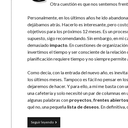
Otra cuestión es que nos sentemos frente
Personalmente, en los últimos años he ido abandonan
dejábamos atrás. Hacerlo es interesante, pero costo
objetivos para los próximos 12 meses. Es un proces
supuesto, sigo recomendando. Sin embargo, en mi ca
demasiado
impacto
. En cuestiones de organizació
invertimos el tiempo y ser consciente de la relación
planificación requiere tiempo y no siempre permite
Como decía, con la entrada del nuevo año, es inevita
los últimos meses. Tampoco es fácil no pensar en l
dejaremos de hacer. Y para ello, a mí me basta con un
una cafetería y solo necesité un par de columnas en 
algunas palabras con
proyectos
,
frentes abierto
qué no, una pequeña
lista de deseos
. En definitiva
Objetivos
Seguir leyendo
con