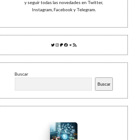
y seguir todas las novedades en
Twitter
,
Instagram
,
Facebook
y
Telegram
.
Twitter
Instagram
Patreon
Facebook
Telegram
Feed RSS
Buscar
Buscar