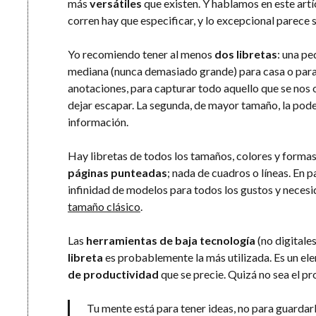
más
versátiles
que existen. Y hablamos en este artíc
corren hay que especificar, y lo excepcional parece ser
Yo recomiendo tener al menos
dos libretas
: una pe
mediana (nunca demasiado grande) para casa o para 
anotaciones, para capturar todo aquello que se no
dejar escapar. La segunda, de mayor tamaño, la podem
información.
Hay libretas de todos los tamaños, colores y forma
páginas punteadas
; nada de cuadros o líneas. En p
infinidad de modelos para todos los gustos y neces
tamaño clásico
.
Las
herramientas de baja tecnología
(no digitales
libreta
es probablemente la más utilizada. Es un el
de productividad
que se precie. Quizá no sea el pr
Tu mente está para tener ideas, no para guardarl