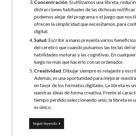
Concentración
. Si utilizamos una libreta, reduci
distracciones habituales de las dichosas notifica
podemos alejar del programa o el juego que nos t
ofrecen la simplicidad que necesitamos, para con
digital.
Salud
. Escribir a mano presenta varios beneficios
del cerebro que cuando pulsamos las teclas del ord
habilidades motoras y las cognitivas. En cualquier
luego no más que hacerlo con un ordenador.
Creatividad
. Dibujar siempre es relajante y escr
Además, es una oportunidad para mejorar nuestra c
en favor de los formatos digitales. La libreta es u
nuestras ideas de forma creativa. Frente al carácte
tiempo perdido seleccionando una), la libreta es 
es único.
Elogio
Seguir leyendo
del
papel: