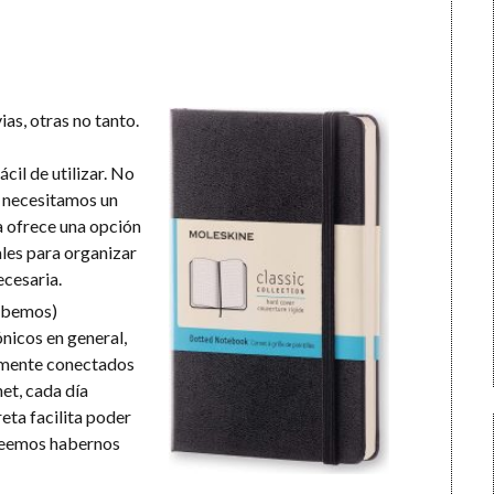
as, otras no tanto.
ácil de utilizar. No
o necesitamos un
ta ofrece una opción
ales para organizar
ecesaria.
debemos)
ónicos en general,
emente conectados
net, cada día
reta facilita poder
 creemos habernos