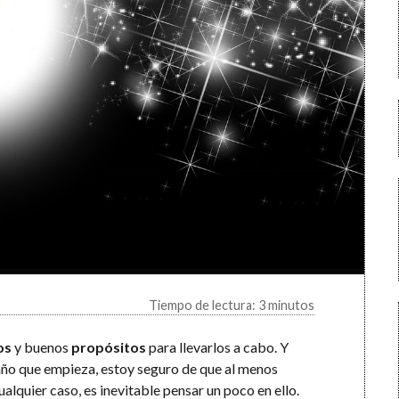
Tiempo de lectura: 3 minutos
os
y buenos
propósitos
para llevarlos a cabo. Y
 año que empieza, estoy seguro de que al menos
alquier caso, es inevitable pensar un poco en ello.