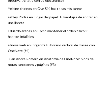
efectiva: ¿chat o correo electrónico?
Yelaine chirinos
en
Oye Siri, haz todas mis tareas
ashley Rodas
en
Elogio del papel: 10 ventajas de anotar en
una libreta
Eduardo arenas
en
Cómo mantener el orden físico: 8
hábitos infalibles
atnova web
en
Organiza tu horario vertical de clases con
OneNote (#4)
Juan André Romero
en
Anatomía de OneNote: blocs de
notas, secciones y páginas (#3)