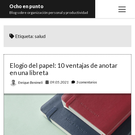
Ocho en punto
open
Blog sobre organización personal y productividad
menu
Inicio
Etiqueta:
salud
Libros
Recomendaciones
Elogio del papel: 10 ventajas de anotar
en una libreta
09.05.2021
3 comentarios
Enrique Benimeli