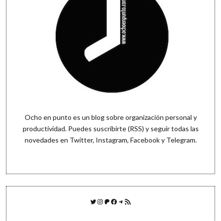
Ocho en punto es un blog sobre organización personal y
productividad. Puedes
suscribirte (RSS)
y seguir todas las
novedades en
Twitter
,
Instagram
,
Facebook
y
Telegram
.
Twitter
Instagram
Patreon
Facebook
Telegram
Feed RSS