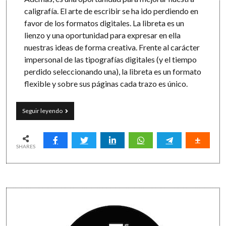
caligrafía. El arte de escribir se ha ido perdiendo en
favor de los formatos digitales. La libreta es un
lienzo y una oportunidad para expresar en ella
nuestras ideas de forma creativa. Frente al carácter
impersonal de las tipografías digitales (y el tiempo
perdido seleccionando una), la libreta es un formato
flexible y sobre sus páginas cada trazo es único.
Elogio
Seguir leyendo
del
papel:
10
ventajas
SHARES
de
anotar
en
una
Sidebar
libreta