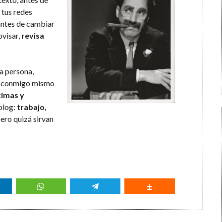
 tus redes
 antes de cambiar
ovisar,
revisa
a persona,
ón conmigo mismo
ximas y
blog:
trabajo,
pero quizá sirvan