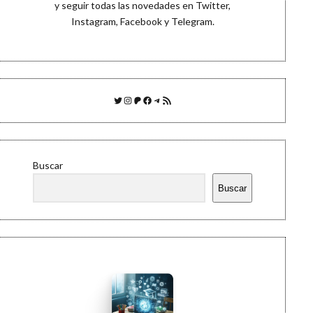
y seguir todas las novedades en
Twitter
,
Instagram
,
Facebook
y
Telegram
.
Twitter
Instagram
Patreon
Facebook
Telegram
Feed RSS
Buscar
Buscar