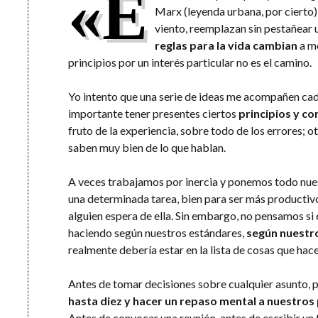
«E
Marx (leyenda urbana, por cierto)
viento, reemplazan sin pestañear u
reglas para la vida cambian
a me
principios por un interés particular no es el camino.
Yo intento que una serie de ideas me acompañen cada 
importante tener presentes ciertos
principios y co
fruto de la experiencia, sobre todo de los errores;
saben muy bien de lo que hablan.
A veces trabajamos por inercia y ponemos todo nu
una determinada tarea, bien para ser más productivo
alguien espera de ella. Sin embargo, no pensamos s
haciendo según nuestros estándares,
según nuestro
realmente debería estar en la lista de cosas que ha
Antes de tomar decisiones sobre cualquier asunto
hasta diez y hacer un repaso mental a nuestros 
Antes de convocar una reunión, antes de escribir un 