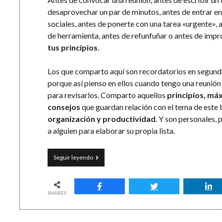
desaprovechar un par de minutos, antes de entrar en
sociales, antes de ponerte con una tarea «urgente»,
de herramienta, antes de refunfuñar o antes de impr
tus principios
.
Los que comparto aquí son recordatorios en segund
porque así pienso en ellos cuando tengo una reuni
para revisarlos. Comparto aquellos
principios, má
consejos
que guardan relación con el tema de este 
organización y productividad
. Y son personales, 
a alguien para elaborar su propia lista.
Cuestión
Seguir leyendo
de
principios:
14
ideas
SHARES
para
el
trabajo