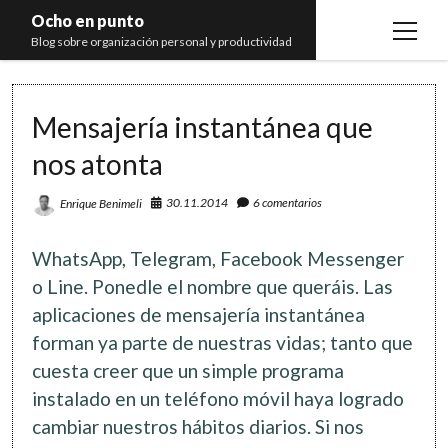
Ocho en punto
open
Blog sobre organización personal y productividad
menu
Inicio
Mensajería instantánea que
Libros
nos atonta
Recomendaciones
30.11.2014
6 comentarios
Enrique Benimeli
WhatsApp, Telegram, Facebook Messenger
o Line. Ponedle el nombre que queráis. Las
aplicaciones de mensajería instantánea
forman ya parte de nuestras vidas; tanto que
cuesta creer que un simple programa
instalado en un teléfono móvil haya logrado
cambiar nuestros hábitos diarios. Si nos