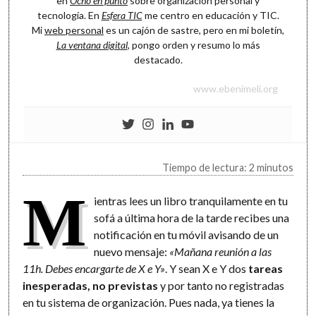
en
Ocho en punto
sobre organización personal y
tecnología. En
Esfera TIC
me centro en educación y TIC.
Mi
web personal
es un cajón de sastre, pero en mi boletín,
La ventana digital
, pongo orden y resumo lo más
destacado.
www.ebenimeli.org
Tiempo de lectura: 2 minutos
M
ientras lees un libro tranquilamente en tu
sofá a última hora de la tarde recibes una
notificación en tu móvil avisando de un
nuevo mensaje:
«Mañana reunión a las
11h. Debes encargarte de X e Y»
. Y sean X e Y dos
tareas
inesperadas, no previstas
y por tanto no registradas
en tu sistema de organización. Pues nada, ya tienes la