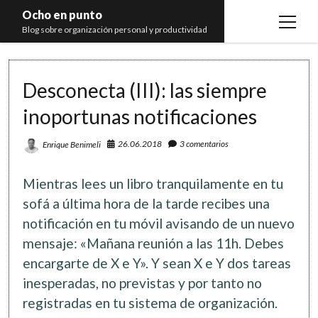
Ocho en punto
open
Blog sobre organización personal y productividad
menu
Inicio
Desconecta (III): las siempre
Libros
inoportunas notificaciones
Recomendaciones
26.06.2018
3 comentarios
Enrique Benimeli
Mientras lees un libro tranquilamente en tu
sofá a última hora de la tarde recibes una
notificación en tu móvil avisando de un nuevo
mensaje: «Mañana reunión a las 11h. Debes
encargarte de X e Y». Y sean X e Y dos tareas
inesperadas, no previstas y por tanto no
registradas en tu sistema de organización.