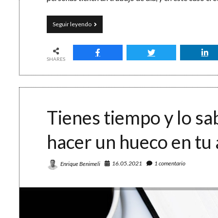
Cómo
Seguir leyendo
ahorrar
tiempo
(II):
tu
SHARES
hora
productiva
y
el
consumo
Tienes tiempo y lo sa
de
televisión
hacer un hueco en tu
16.05.2021
1 comentario
Enrique Benimeli