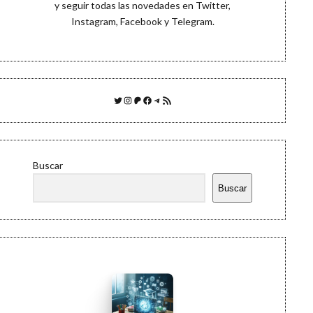
y seguir todas las novedades en
Twitter
,
Instagram
,
Facebook
y
Telegram
.
Twitter
Instagram
Patreon
Facebook
Telegram
Feed RSS
Buscar
Buscar