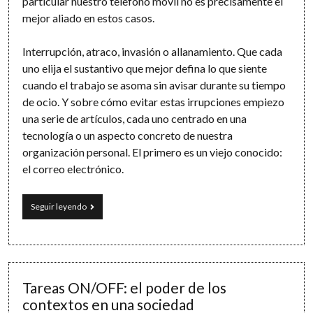
particular nuestro teléfono móvil no es precisamente el
mejor aliado en estos casos.
Interrupción, atraco, invasión o allanamiento. Que cada
uno elija el sustantivo que mejor defina lo que siente
cuando el trabajo se asoma sin avisar durante su tiempo
de ocio. Y sobre cómo evitar estas irrupciones empiezo
una serie de artículos, cada uno centrado en una
tecnología o un aspecto concreto de nuestra
organización personal. El primero es un viejo conocido:
el correo electrónico.
Desconecta
Seguir leyendo
(I)
»
El
correo
electrónico
Tareas ON/OFF: el poder de los
contextos en una sociedad