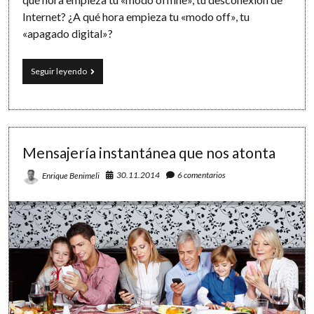
Internet? ¿A qué hora empieza tu «modo off», tu
«apagado digital»?
Tareas
Seguir leyendo
ON/OFF:
el
poder
de
los
contextos
Mensajería instantánea que nos atonta
en
una
30.11.2014
6 comentarios
Enrique Benimeli
sociedad
hiperconectada