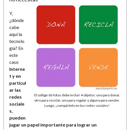
Y,
¿dónde
cabe
aquí la
tecnolo
gía? En
este
caso
Interne
t y en
particul
ar las
El
collage
de fotos debe incluir 4 objetos: uno para donar,
redes
otro para reciclar, uno para regalar y alguno para vender.
sociale
Luego, ¡compártelo en tus redes sociales!
s,
pueden
jugar un papel importante para lograr un