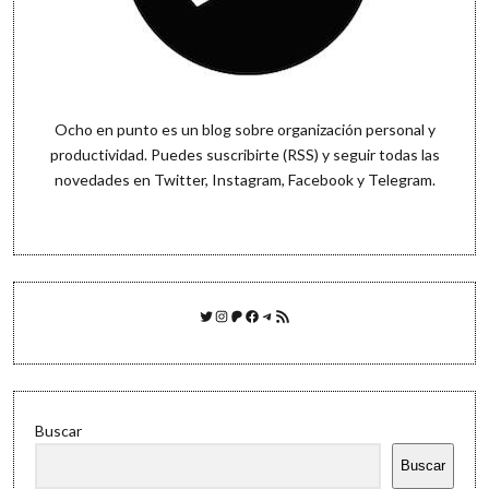
Ocho en punto es un blog sobre organización personal y
productividad. Puedes
suscribirte (RSS)
y seguir todas las
novedades en
Twitter
,
Instagram
,
Facebook
y
Telegram
.
Twitter
Instagram
Patreon
Facebook
Telegram
Feed RSS
Buscar
Buscar