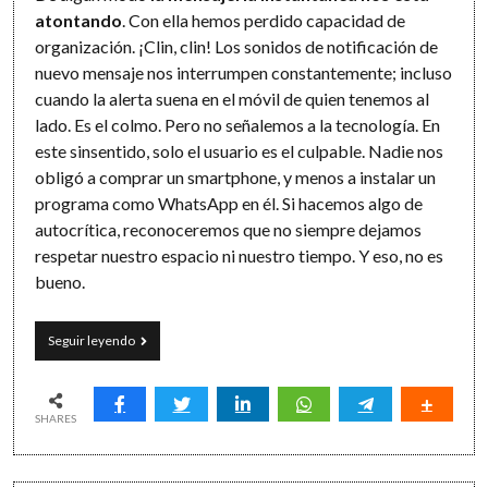
atontando
. Con ella hemos perdido capacidad de
organización. ¡Clin, clin! Los sonidos de notificación de
nuevo mensaje nos interrumpen constantemente; incluso
cuando la alerta suena en el móvil de quien tenemos al
lado. Es el colmo. Pero no señalemos a la tecnología. En
este sinsentido, solo el usuario es el culpable. Nadie nos
obligó a comprar un smartphone, y menos a instalar un
programa como WhatsApp en él. Si hacemos algo de
autocrítica, reconoceremos que no siempre dejamos
respetar nuestro espacio ni nuestro tiempo. Y eso, no es
bueno.
Mensajería
Seguir leyendo
instantánea
que
nos
atonta
SHARES