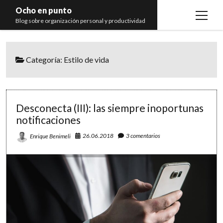
Ocho en punto
open
Blog sobre organización personal y productividad
menu
Inicio
Categoría:
Estilo de vida
Libros
Recomendaciones
Desconecta (III): las siempre inoportunas
notificaciones
26.06.2018
3 comentarios
Enrique Benimeli