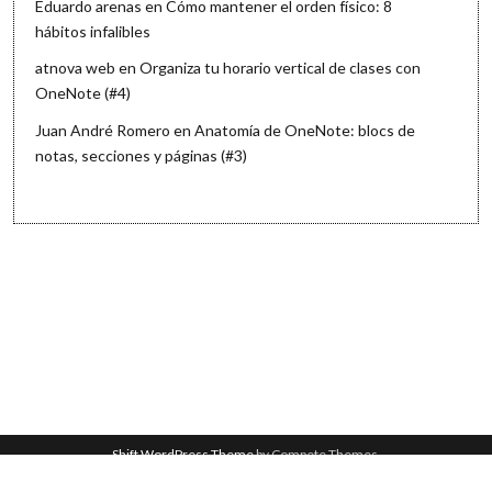
Eduardo arenas
en
Cómo mantener el orden físico: 8
hábitos infalibles
atnova web
en
Organiza tu horario vertical de clases con
OneNote (#4)
Juan André Romero
en
Anatomía de OneNote: blocs de
notas, secciones y páginas (#3)
Shift WordPress Theme
by Compete Themes.