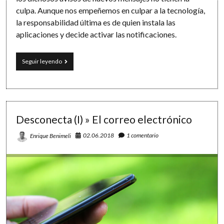
culpa. Aunque nos empeñemos en culpar a la tecnología,
la responsabilidad última es de quien instala las
aplicaciones y decide activar las notificaciones.
Desconecta
Seguir leyendo
(III):
las
siempre
inoportunas
notificaciones
Desconecta (I) » El correo electrónico
02.06.2018
1 comentario
Enrique Benimeli