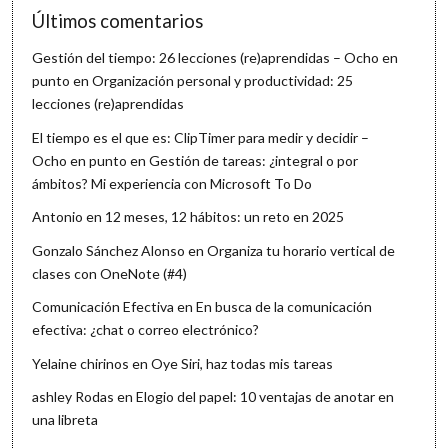
Últimos comentarios
Gestión del tiempo: 26 lecciones (re)aprendidas – Ocho en
punto
en
Organización personal y productividad: 25
lecciones (re)aprendidas
El tiempo es el que es: ClipTimer para medir y decidir –
Ocho en punto
en
Gestión de tareas: ¿integral o por
ámbitos? Mi experiencia con Microsoft To Do
Antonio
en
12 meses, 12 hábitos: un reto en 2025
Gonzalo Sánchez Alonso
en
Organiza tu horario vertical de
clases con OneNote (#4)
Comunicación Efectiva
en
En busca de la comunicación
efectiva: ¿chat o correo electrónico?
Yelaine chirinos
en
Oye Siri, haz todas mis tareas
ashley Rodas
en
Elogio del papel: 10 ventajas de anotar en
una libreta