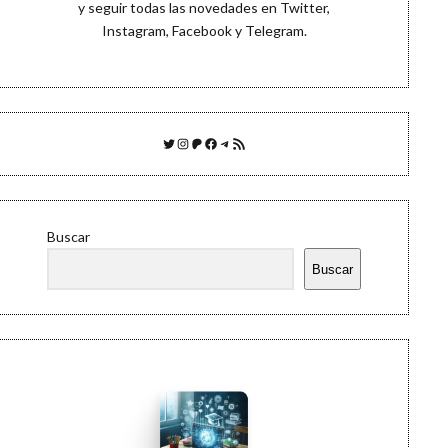
y seguir todas las novedades en
Twitter
,
Instagram
,
Facebook
y
Telegram
.
Twitter
Instagram
Patreon
Facebook
Telegram
Feed RSS
Buscar
Buscar