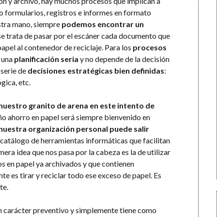
ón y archivo, hay muchos procesos que implican a
do formularios, registros e informes en formato
estra mano, siempre
podemos encontrar un
se trata de pasar por el escáner cada documento que
 papel al contenedor de reciclaje. Para los
procesos
a una
planificación seria
y no depende de la decisión
 serie de
decisiones estratégicas bien definidas
:
gica, etc.
nuestro granito de arena en este intento de
ño ahorro en papel será siempre bienvenido en
nuestra organización personal puede salir
 catálogo de herramientas informáticas que facilitan
era idea que nos pasa por la cabeza es la de utilizar
os en papel ya archivados y que contienen
e es tirar y reciclar todo ese exceso de papel. Es
te.
un carácter preventivo y simplemente tiene como