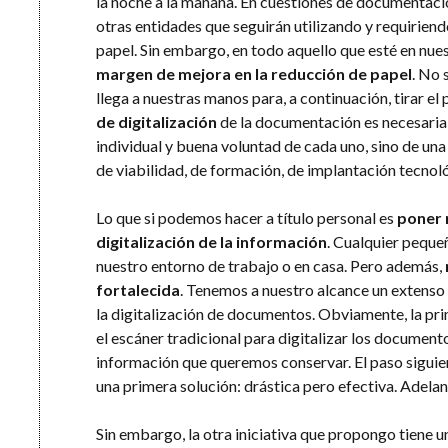
la noche a la mañana. En cuestiones de documentaci
otras entidades que seguirán utilizando y requirien
papel. Sin embargo, en todo aquello que esté en nu
margen de mejora en la reducción de papel
. No 
llega a nuestras manos para, a continuación, tirar el
de digitalización
de la documentación es necesari
individual y buena voluntad de cada uno, sino de una
de viabilidad, de formación, de implantación tecnoló
Lo que si podemos hacer a título personal es
poner 
digitalización de la información
. Cualquier peque
nuestro entorno de trabajo o en casa. Pero además,
fortalecida
. Tenemos a nuestro alcance un extenso
la digitalización de documentos. Obviamente, la prim
el escáner tradicional para digitalizar los document
información que queremos conservar. El paso siguient
una primera solución: drástica pero efectiva. Adelan
Sin embargo, la otra iniciativa que propongo tiene 