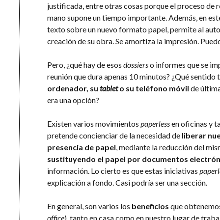
justificada, entre otras cosas porque el proceso de 
mano supone un tiempo importante. Además, en este c
texto sobre un nuevo formato papel, permite al auto
creación de su obra. Se amortiza la impresión. Pued
Pero, ¿qué hay de esos
dossiers
o informes que se im
reunión que dura apenas 10 minutos? ¿Qué sentido 
ordenador, su
tablet
o su teléfono móvil
de últim
era una opción?
Existen varios movimientos
paperless
en oficinas y t
pretende concienciar de la necesidad de
liberar nu
presencia de papel
, mediante la reducción del mis
sustituyendo el papel por documentos electrón
información. Lo cierto es que estas iniciativas
paperl
explicación a fondo. Casi podría ser una sección.
En general, son varios los
beneficios
que obtenemos
office
), tanto en casa como en nuestro lugar de traba