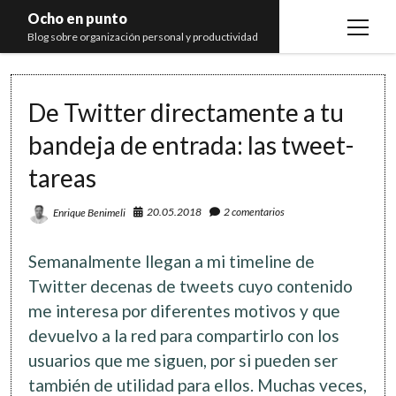
Ocho en punto
open
Blog sobre organización personal y productividad
menu
Inicio
De Twitter directamente a tu
Libros
bandeja de entrada: las tweet-
Recomendaciones
tareas
20.05.2018
2 comentarios
Enrique Benimeli
Semanalmente llegan a mi timeline de
Twitter decenas de tweets cuyo contenido
me interesa por diferentes motivos y que
devuelvo a la red para compartirlo con los
usuarios que me siguen, por si pueden ser
también de utilidad para ellos. Muchas veces,