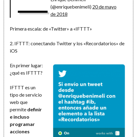
—
(@enriquebenimeli)
20 de mayo
de 2018
Primera escala: de «Twitter» a «IFTTT»
2. IFTTT: conectando Twitter y los «Recordatorios» de
iOS
En primer lugar:
¿qué es IFTTT?
IFTTT es un
tipo de servicio
web que
permite
definir
e incluso
programar
acciones