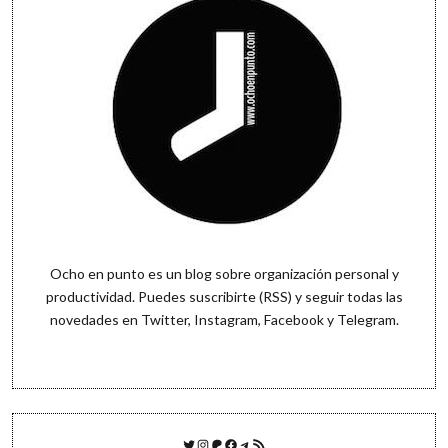
Ocho en punto es un blog sobre organización personal y
productividad. Puedes
suscribirte (RSS)
y seguir todas las
novedades en
Twitter
,
Instagram
,
Facebook
y
Telegram
.
Twitter
Instagram
Patreon
Facebook
Telegram
Feed RSS