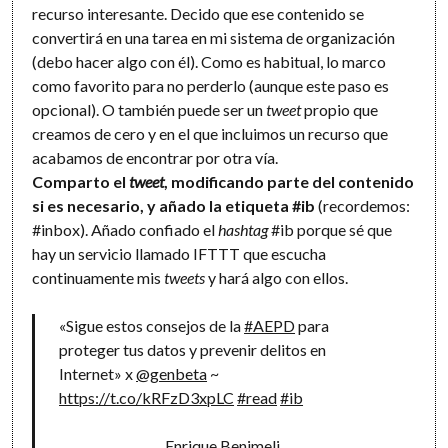
recurso interesante. Decido que ese contenido se
convertirá en una tarea en mi sistema de organización
(debo hacer algo con él). Como es habitual, lo marco
como favorito para no perderlo (aunque este paso es
opcional). O también puede ser un
tweet
propio que
creamos de cero y en el que incluimos un recurso que
acabamos de encontrar por otra vía.
Comparto el
tweet
, modificando parte del contenido
si es necesario, y añado la etiqueta #ib
(recordemos:
#inbox). Añado confiado el
hashtag
#ib porque sé que
hay un servicio llamado IFTTT que escucha
continuamente mis
tweets
y hará algo con ellos.
«Sigue estos consejos de la
#AEPD
para
proteger tus datos y prevenir delitos en
Internet» x
@genbeta
~
https://t.co/kRFzD3xpLC
#read
#ib
Enrique Benimeli