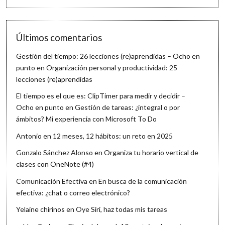
Últimos comentarios
Gestión del tiempo: 26 lecciones (re)aprendidas – Ocho en
punto
en
Organización personal y productividad: 25
lecciones (re)aprendidas
El tiempo es el que es: ClipTimer para medir y decidir –
Ocho en punto
en
Gestión de tareas: ¿integral o por
ámbitos? Mi experiencia con Microsoft To Do
Antonio
en
12 meses, 12 hábitos: un reto en 2025
Gonzalo Sánchez Alonso
en
Organiza tu horario vertical de
clases con OneNote (#4)
Comunicación Efectiva
en
En busca de la comunicación
efectiva: ¿chat o correo electrónico?
Yelaine chirinos
en
Oye Siri, haz todas mis tareas