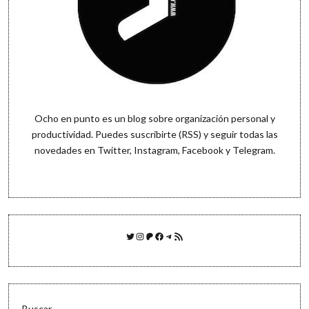
Ocho en punto es un blog sobre organización personal y
productividad. Puedes
suscribirte (RSS)
y seguir todas las
novedades en
Twitter
,
Instagram
,
Facebook
y
Telegram
.
Twitter
Instagram
Patreon
Facebook
Telegram
Feed RSS
Buscar