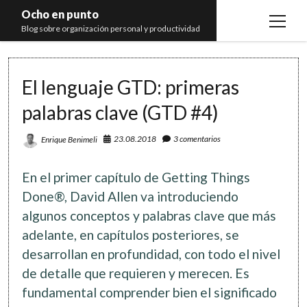
Ocho en punto
open
Blog sobre organización personal y productividad
menu
Inicio
El lenguaje GTD: primeras
Libros
palabras clave (GTD #4)
Recomendaciones
23.08.2018
3 comentarios
Enrique Benimeli
En el primer capítulo de Getting Things
Done®, David Allen va introduciendo
algunos conceptos y palabras clave que más
adelante, en capítulos posteriores, se
desarrollan en profundidad, con todo el nivel
de detalle que requieren y merecen. Es
fundamental comprender bien el significado