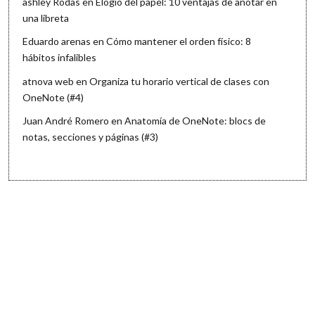
ashley Rodas
en
Elogio del papel: 10 ventajas de anotar en
una libreta
Eduardo arenas
en
Cómo mantener el orden físico: 8
hábitos infalibles
atnova web
en
Organiza tu horario vertical de clases con
OneNote (#4)
Juan André Romero
en
Anatomía de OneNote: blocs de
notas, secciones y páginas (#3)