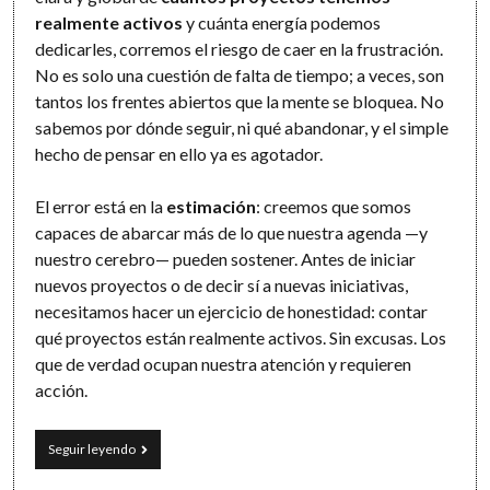
realmente activos
y cuánta energía podemos
dedicarles, corremos el riesgo de caer en la frustración.
No es solo una cuestión de falta de tiempo; a veces, son
tantos los frentes abiertos que la mente se bloquea. No
sabemos por dónde seguir, ni qué abandonar, y el simple
hecho de pensar en ello ya es agotador.
El error está en la
estimación
: creemos que somos
capaces de abarcar más de lo que nuestra agenda —y
nuestro cerebro— pueden sostener. Antes de iniciar
nuevos proyectos o de decir sí a nuevas iniciativas,
necesitamos hacer un ejercicio de honestidad: contar
qué proyectos están realmente activos. Sin excusas. Los
que de verdad ocupan nuestra atención y requieren
acción.
Toma
Seguir leyendo
el
control