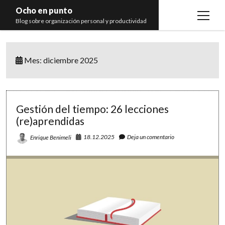
Ocho en punto
open
Blog sobre organización personal y productividad
menu
Inicio
Mes:
diciembre 2025
Libros
Recomendaciones
Gestión del tiempo: 26 lecciones
(re)aprendidas
18.12.2025
Deja un comentario
Enrique Benimeli