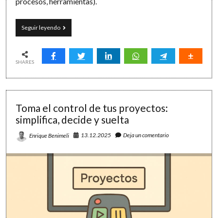
procesos, herramientas).
Gestión
Seguir leyendo
del
tiempo:
26
lecciones
SHARES
(re)aprendidas
Toma el control de tus proyectos:
simplifica, decide y suelta
13.12.2025
Deja un comentario
Enrique Benimeli