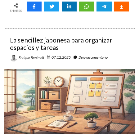
de
tus
SHARES
proyectos:
simplifica,
decide
y
La sencillez japonesa para organizar
suelta
espacios y tareas
07.12.2025
Deja un comentario
Enrique Benimeli