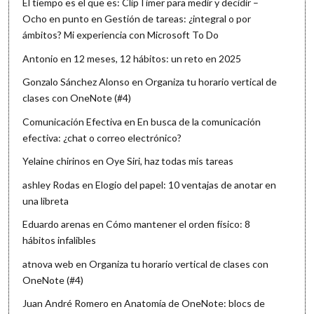
El tiempo es el que es: ClipTimer para medir y decidir –
Ocho en punto
en
Gestión de tareas: ¿integral o por
ámbitos? Mi experiencia con Microsoft To Do
Antonio
en
12 meses, 12 hábitos: un reto en 2025
Gonzalo Sánchez Alonso
en
Organiza tu horario vertical de
clases con OneNote (#4)
Comunicación Efectiva
en
En busca de la comunicación
efectiva: ¿chat o correo electrónico?
Yelaine chirinos
en
Oye Siri, haz todas mis tareas
ashley Rodas
en
Elogio del papel: 10 ventajas de anotar en
una libreta
Eduardo arenas
en
Cómo mantener el orden físico: 8
hábitos infalibles
atnova web
en
Organiza tu horario vertical de clases con
OneNote (#4)
Juan André Romero
en
Anatomía de OneNote: blocs de