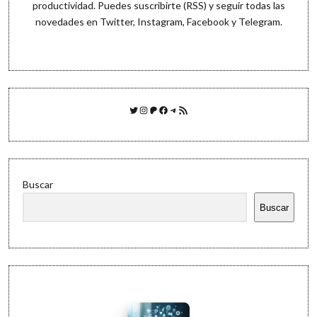
productividad. Puedes
suscribirte (RSS)
y seguir todas las
novedades en
Twitter
,
Instagram
,
Facebook
y
Telegram
.
Twitter
Instagram
Patreon
Facebook
Telegram
Feed RSS
Buscar
Buscar