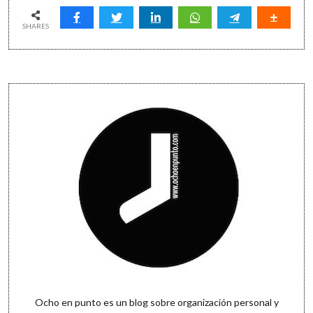
de
bolsillo:
aumenta
SHARES
tu
productividad
con
Office
Sidebar
Lens
Ocho en punto es un blog sobre organización personal y