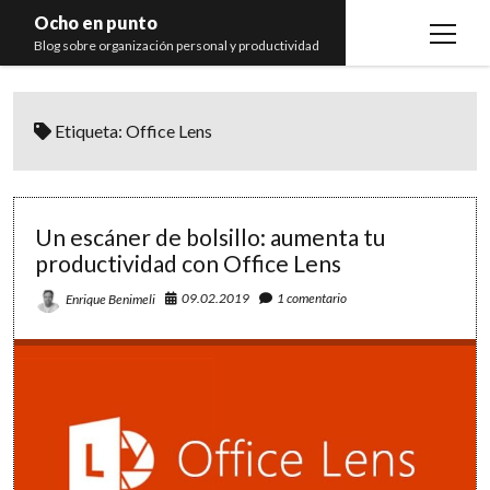
Ocho en punto
open
Blog sobre organización personal y productividad
menu
Inicio
Etiqueta:
Office Lens
Libros
Recomendaciones
Un escáner de bolsillo: aumenta tu
productividad con Office Lens
09.02.2019
1 comentario
Enrique Benimeli