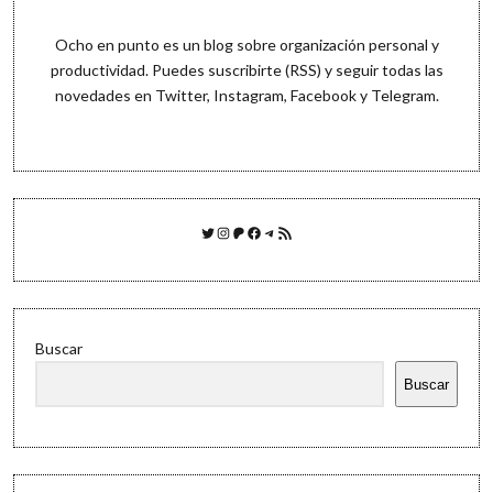
Ocho en punto es un blog sobre organización personal y
productividad. Puedes
suscribirte (RSS)
y seguir todas las
novedades en
Twitter
,
Instagram
,
Facebook
y
Telegram
.
Twitter
Instagram
Patreon
Facebook
Telegram
Feed RSS
Buscar
Buscar