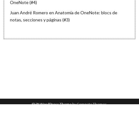
OneNote (#4)
Juan André Romero
en
Anatomía de OneNote: blocs de
notas, secciones y páginas (#3)
Shift WordPress Theme
by Compete Themes.