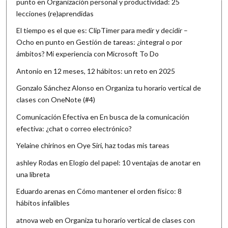
punto
en
Organización personal y productividad: 25
lecciones (re)aprendidas
El tiempo es el que es: ClipTimer para medir y decidir –
Ocho en punto
en
Gestión de tareas: ¿integral o por
ámbitos? Mi experiencia con Microsoft To Do
Antonio
en
12 meses, 12 hábitos: un reto en 2025
Gonzalo Sánchez Alonso
en
Organiza tu horario vertical de
clases con OneNote (#4)
Comunicación Efectiva
en
En busca de la comunicación
efectiva: ¿chat o correo electrónico?
Yelaine chirinos
en
Oye Siri, haz todas mis tareas
ashley Rodas
en
Elogio del papel: 10 ventajas de anotar en
una libreta
Eduardo arenas
en
Cómo mantener el orden físico: 8
hábitos infalibles
atnova web
en
Organiza tu horario vertical de clases con