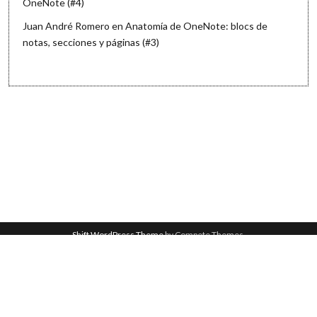
OneNote (#4)
Juan André Romero
en
Anatomía de OneNote: blocs de
notas, secciones y páginas (#3)
Shift WordPress Theme
by Compete Themes.