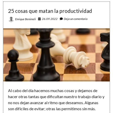
que
hacen
25 cosas que matan la productividad
(y
no
hacen)
26.09.2022
Deja un comentario
Enrique Benimeli
las
personas
superefectivas
Al cabo del día hacemos muchas cosas y dejamos de
hacer otras tantas que dificultan nuestro trabajo diario y
no nos dejan avanzar al ritmo que deseamos. Algunas
son difíciles de evitar; otras las permitimos sin más.