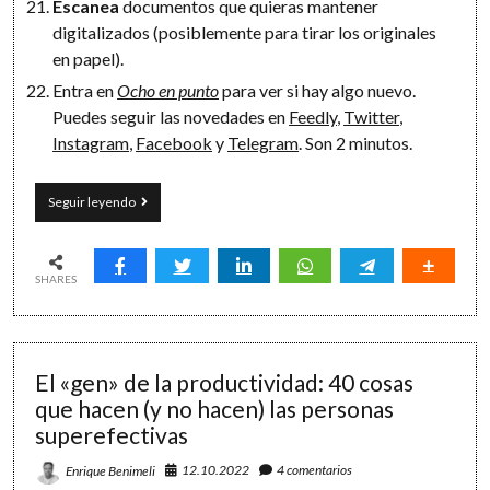
Escanea
documentos que quieras mantener
digitalizados (posiblemente para tirar los originales
en papel).
Entra en
Ocho en punto
para ver si hay algo nuevo.
Puedes seguir las novedades en
Feedly
,
Twitter
,
Instagram
,
Facebook
y
Telegram
. Son 2 minutos.
22
Seguir leyendo
microhábitos
de
2
minutos
SHARES
El «gen» de la productividad: 40 cosas
que hacen (y no hacen) las personas
superefectivas
12.10.2022
4 comentarios
Enrique Benimeli