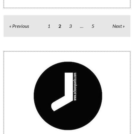
Paginación
Previous
1
2
3
…
5
Next
de
entradas
Sidebar