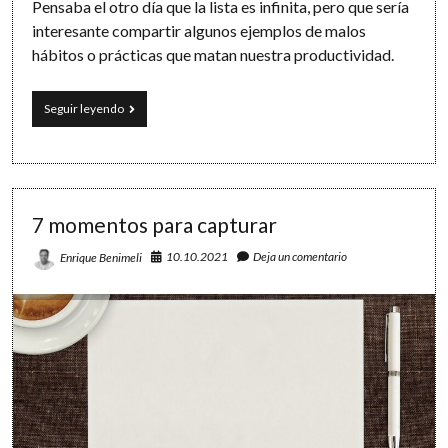
Pensaba el otro día que la lista es infinita, pero que sería
interesante compartir algunos ejemplos de malos
hábitos o prácticas que matan nuestra productividad.
25
Seguir leyendo
cosas
que
matan
la
productividad
7 momentos para capturar
10.10.2021
Deja un comentario
Enrique Benimeli