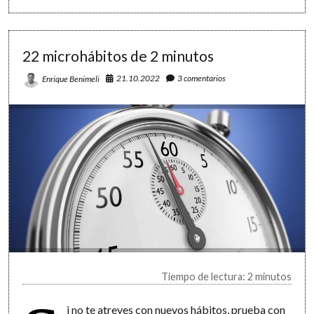
a
día:
8
claves
22 microhábitos de 2 minutos
para
definir
nuestros
21.10.2022
3 comentarios
Enrique Benimeli
hábitos
Tiempo de lectura: 2 minutos
i no te atreves con nuevos hábitos, prueba con