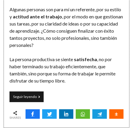
Algunas personas son para mí un referente, por su estilo
y
actitud ante el trabajo
, por el modo en que gestionan
sus tareas, por su claridad de ideas o por su capacidad
de aprendizaje. ¿Cómo consiguen finalizar con éxito
tantos proyectos, no solo profesionales, sino también
personales?
La persona productiva se siente
satisfecha
, no por
haber terminado su trabajo eficientemente, que
también, sino porque su forma de trabajar le permite
disfrutar de su tiempo libre.
El
Seguir leyendo
«gen»
de
la
productividad:
SHARES
40
cosas