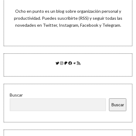
Ocho en punto es un blog sobre organización personal y
productividad. Puedes
suscribirte (RSS)
y seguir todas las
novedades en
Twitter
,
Instagram
,
Facebook
y
Telegram
.
Twitter
Instagram
Patreon
Facebook
Telegram
Feed RSS
Buscar
Buscar