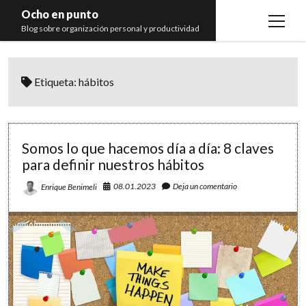
Ocho en punto
open
Blog sobre organización personal y productividad
menu
Inicio
Etiqueta:
hábitos
Libros
Recomendaciones
Somos lo que hacemos día a día: 8 claves
para definir nuestros hábitos
08.01.2023
Deja un comentario
Enrique Benimeli