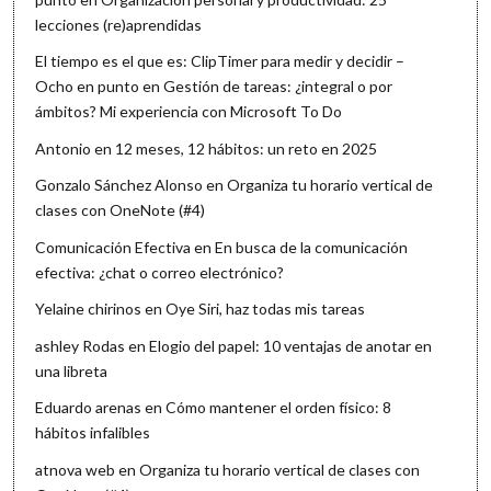
lecciones (re)aprendidas
El tiempo es el que es: ClipTimer para medir y decidir –
Ocho en punto
en
Gestión de tareas: ¿integral o por
ámbitos? Mi experiencia con Microsoft To Do
Antonio
en
12 meses, 12 hábitos: un reto en 2025
Gonzalo Sánchez Alonso
en
Organiza tu horario vertical de
clases con OneNote (#4)
Comunicación Efectiva
en
En busca de la comunicación
efectiva: ¿chat o correo electrónico?
Yelaine chirinos
en
Oye Siri, haz todas mis tareas
ashley Rodas
en
Elogio del papel: 10 ventajas de anotar en
una libreta
Eduardo arenas
en
Cómo mantener el orden físico: 8
hábitos infalibles
atnova web
en
Organiza tu horario vertical de clases con