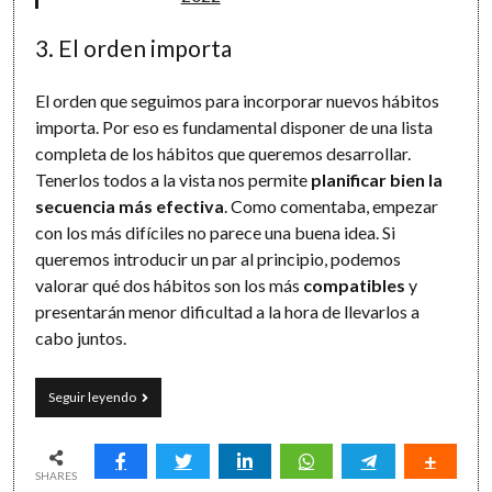
3. El orden importa
El orden que seguimos para incorporar nuevos hábitos
importa. Por eso es fundamental disponer de una lista
completa de los hábitos que queremos desarrollar.
Tenerlos todos a la vista nos permite
planificar bien la
secuencia más efectiva
. Como comentaba, empezar
con los más difíciles no parece una buena idea. Si
queremos introducir un par al principio, podemos
valorar qué dos hábitos son los más
compatibles
y
presentarán menor dificultad a la hora de llevarlos a
cabo juntos.
Somos
Seguir leyendo
lo
que
hacemos
día
SHARES