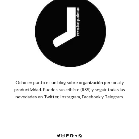
Ocho en punto es un blog sobre organización personal y
productividad. Puedes
suscribirte (RSS)
y seguir todas las
novedades en
Twitter
,
Instagram
,
Facebook
y
Telegram
.
Twitter
Instagram
Patreon
Facebook
Telegram
Feed RSS