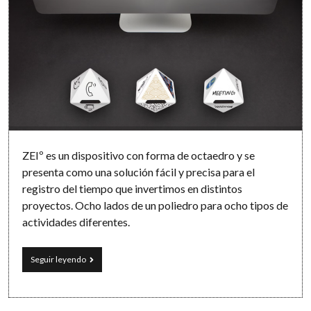
ZEIº es un dispositivo con forma de octaedro y se
presenta como una solución fácil y precisa para el
registro del tiempo que invertimos en distintos
proyectos. Ocho lados de un poliedro para ocho tipos de
actividades diferentes.
El
Seguir leyendo
octaedro
ZEIº:
una
solución