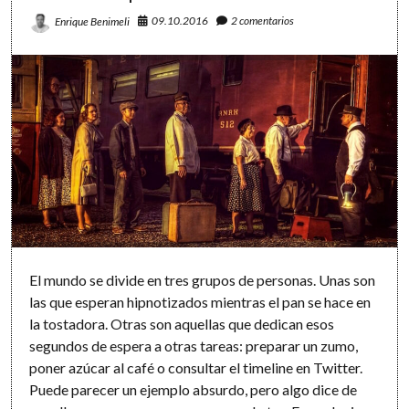
del
09.10.2016
2 comentarios
Enrique Benimeli
día?
14
rincones
donde
encontrarlos
y
atraparlos
El mundo se divide en tres grupos de personas. Unas son
las que esperan hipnotizados mientras el pan se hace en
la tostadora. Otras son aquellas que dedican esos
segundos de espera a otras tareas: preparar un zumo,
poner azúcar al café o consultar el timeline en Twitter.
Puede parecer un ejemplo absurdo, pero algo dice de