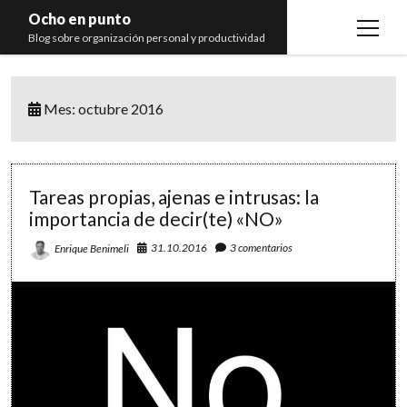
Ocho en punto
open
Blog sobre organización personal y productividad
menu
Inicio
Mes:
octubre 2016
Libros
Recomendaciones
Tareas propias, ajenas e intrusas: la
importancia de decir(te) «NO»
31.10.2016
3 comentarios
Enrique Benimeli