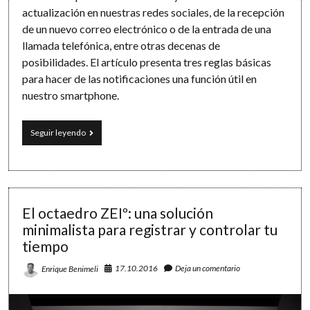
actualización en nuestras redes sociales, de la recepción
de un nuevo correo electrónico o de la entrada de una
llamada telefónica, entre otras decenas de
posibilidades. El artículo presenta tres reglas básicas
para hacer de las notificaciones una función útil en
nuestro smartphone.
Las
Seguir leyendo
notificaciones
en
tu
smartphone:
una
relación
El octaedro ZEIº: una solución
de
minimalista para registrar y controlar tu
amor/odio
tiempo
17.10.2016
Deja un comentario
Enrique Benimeli