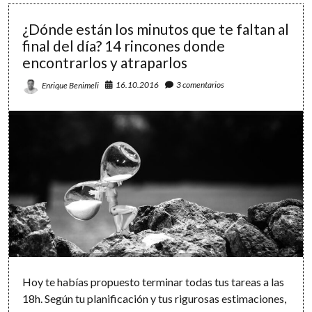
minimalista
para
¿Dónde están los minutos que te faltan al
registrar
final del día? 14 rincones donde
y
encontrarlos y atraparlos
controlar
tu
16.10.2016
3 comentarios
Enrique Benimeli
tiempo
Hoy te habías propuesto terminar todas tus tareas a las
18h. Según tu planificación y tus rigurosas estimaciones,