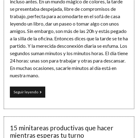
incluso antes. En un mundo mágico de colores, la tarde
se presentaba despejada, libre de compromisos de
trabajo, perfecta para acomodarte en el sofá de casa
leyendo un libro, dar un paseo o tomar algo con unos
amigos. Sin embargo, son más de las 20h y estás pegado
a la silla de la oficina. Entonces dices que la tarde se te ha
partido. Y la merecida desconexión diaria se esfuma. Los
segundos suman minutos y los minutos horas. El día tiene
24 horas: unas son para trabajar y otras para descansar.
En muchas ocasiones, sacarle minutos al día está en
nuestra mano.
¿Dónde
Seguir leyendo
están
los
minutos
que
te
faltan
15 minitareas productivas que hacer
al
mientras esperas tu turno
final