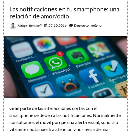
la
importancia
Las notificaciones en tu smartphone: una
de
relación de amor/odio
decir(te)
«NO»
22.10.2016
Deja un comentario
Enrique Benimeli
Gran parte de las interacciones cortas con el
smartphone se deben a las notificaciones. Normalmente
consultamos el móvil porque una alerta visual, sonora o
vibrante capta nuestra atención y nos avisa de una