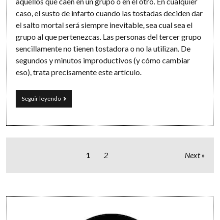
aquellos que caen en un grupo o en el otro. En cualquier
caso, el susto de infarto cuando las tostadas deciden dar
el salto mortal será siempre inevitable, sea cual sea el
grupo al que pertenezcas. Las personas del tercer grupo
sencillamente no tienen tostadora o no la utilizan. De
segundos y minutos improductivos (y cómo cambiar
eso), trata precisamente este artículo.
15
Seguir leyendo
minitareas
productivas
que
hacer
mientras
esperas
Paginación
1
2
Next
tu
de
turno
entradas
Sidebar