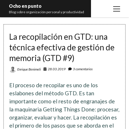
Ocho en punto
open
Blog sobre organización personal y productividad
menu
Inicio
La recopilación en GTD: una
Libros
técnica efectiva de gestión de
Recomendaciones
memoria (GTD #9)
28.03.2019
3 comentarios
Enrique Benimeli
El proceso de recopilar es uno de los
eslabones del método GTD. Es tan
importante como el resto de engranajes de
la maquinaria Getting Things Done: procesar,
organizar, evaluar y hacer. La recopilación es
el primero de los pasos que se aborda en el