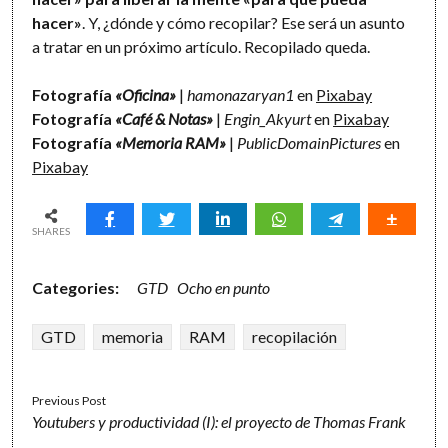
hacer»
. Y, ¿dónde y cómo recopilar? Ese será un asunto
a tratar en un próximo artículo. Recopilado queda.
Fotografía
«Oficina»
|
hamonazaryan1
en
Pixabay
Fotografía
«Café & Notas»
|
Engin_Akyurt
en
Pixabay
Fotografía
«Memoria RAM»
|
PublicDomainPictures
en
Pixabay
SHARES
Categories:
GTD
Ocho en punto
GTD
memoria
RAM
recopilación
Previous Post
Youtubers y productividad (I): el proyecto de Thomas Frank