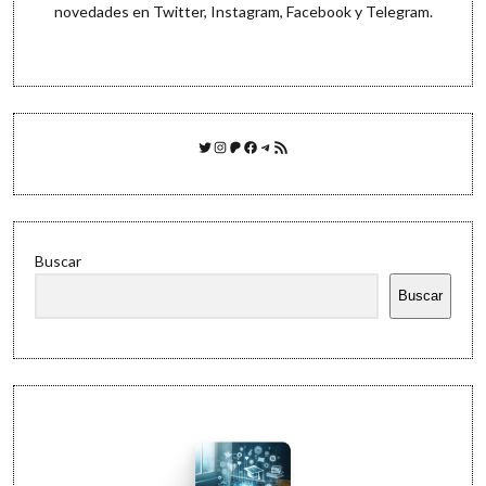
novedades en
Twitter
,
Instagram
,
Facebook
y
Telegram
.
Twitter
Instagram
Patreon
Facebook
Telegram
Feed RSS
Buscar
Buscar