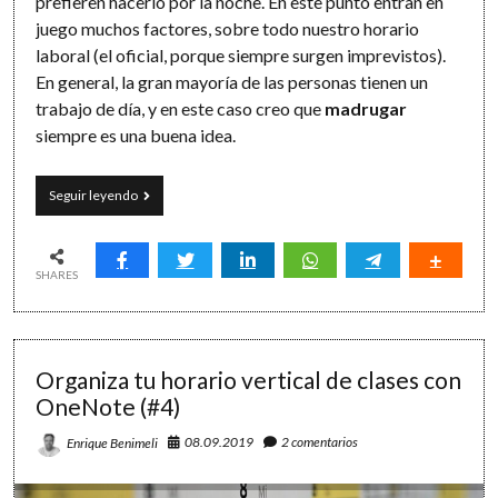
prefieren hacerlo por la noche. En este punto entran en
juego muchos factores, sobre todo nuestro horario
laboral (el oficial, porque siempre surgen imprevistos).
En general, la gran mayoría de las personas tienen un
trabajo de día, y en este caso creo que
madrugar
siempre es una buena idea.
Cómo
Seguir leyendo
ahorrar
tiempo
(II):
tu
SHARES
hora
productiva
y
el
Organiza tu horario vertical de clases con
consumo
de
OneNote (#4)
televisión
08.09.2019
2 comentarios
Enrique Benimeli