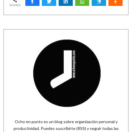
de
SHARES
clases
con
OneNote
(#4)
Sidebar
Ocho en punto es un blog sobre organización personal y
productividad. Puedes
suscribirte (RSS)
y seguir todas las