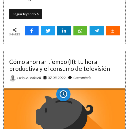
Calendario
Seguir leyendo
2022/2023
para
una
buena
SHARES
planificación
del
curso
Cómo ahorrar tiempo (II): tu hora
productiva y el consumo de televisión
07.05.2022
1 comentario
Enrique Benimeli