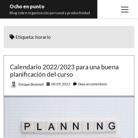
Ocho en punto
open
Blog sobre organización personal y productividad
menu
Inicio
Etiqueta:
horario
Libros
Recomendaciones
Calendario 2022/2023 para una buena
planificación del curso
08.09.2022
Deja un comentario
Enrique Benimeli