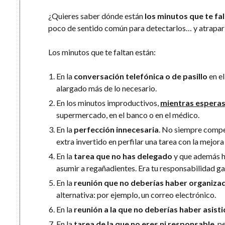
¿Quieres saber dónde están
los minutos que te falt
poco de sentido común para detectarlos… y atrapar
Los minutos que te faltan están:
En la
conversación telefónica o de pasillo
en el
alargado más de lo necesario.
En los minutos improductivos,
mientras espera
supermercado, en el banco o en el médico.
En la
perfección innecesaria
. No siempre compe
extra invertido en perfilar una tarea con la mejor
En la
tarea que no has delegado
y que además h
asumir a regañadientes. Era tu responsabilidad gar
En la
reunión que no deberías haber organiza
alternativa: por ejemplo, un correo electrónico.
En la
reunión a la que no deberías haber asist
En la
tarea de la que no eres ni responsable
, 