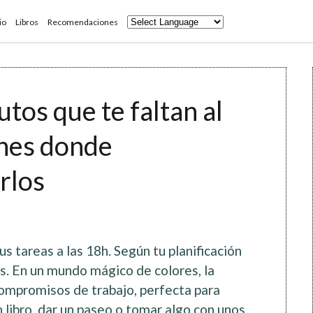
io
Libros
Recomendaciones
tos que te faltan al
cones donde
rlos
s tareas a las 18h. Según tu planificación
es. En un mundo mágico de colores, la
compromisos de trabajo, perfecta para
libro, dar un paseo o tomar algo con unos