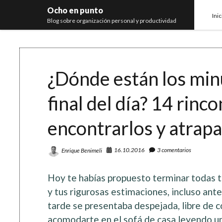
Ocho en punto
Inic
Blog sobre organización personal y productividad
¿Dónde están los minu
final del día? 14 rin
encontrarlos y atrapa
16.10.2016
3 comentarios
Enrique Benimeli
Hoy te habías propuesto terminar todas tu
y tus rigurosas estimaciones, incluso ant
tarde se presentaba despejada, libre de 
acomodarte en el sofá de casa leyendo un 