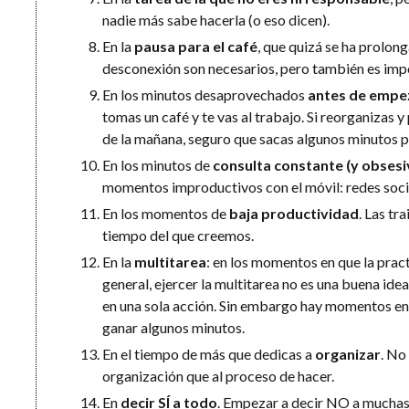
nadie más sabe hacerla (o eso dicen).
En la
pausa para el café
, que quizá se ha prolon
desconexión son necesarios, pero también es impo
En los minutos desaprovechados
antes de empez
tomas un café y te vas al trabajo. Si reorganizas 
de la mañana, seguro que sacas algunos minutos p
En los minutos de
consulta constante (y obsesi
momentos improductivos con el móvil: redes sociale
En los momentos de
baja productividad
. Las tr
tiempo del que creemos.
En la
multitarea
: en los momentos en que la prac
general, ejercer la multitarea no es una buena id
en una sola acción. Sin embargo hay momentos en 
ganar algunos minutos.
En el tiempo de más que dedicas a
organizar
. No
organización que al proceso de hacer.
En
decir SÍ a todo
. Empezar a decir NO a muchas 