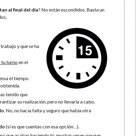
an al final del día
? No están escondidos. Basta un
los.
 trabajo y que se ha
s
tu turno
en el
nsa el tiempo
a obtenida.
as tenido que
antizar su realización, pero no llevarla a cabo.
do
. No, no hacía falta y seguro que había otra
ido
(si es que cuentas con esa opción…).
pero que acabas haciendo tú, muchas veces porque