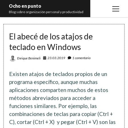
Ocho en punto
open
Blog sobre organización personal y productividad
menu
Inicio
El abecé de los atajos de
Libros
teclado en Windows
Recomendaciones
23.03.2019
1 comentario
Enrique Benimeli
Existen atajos de teclados propios de un
programa específico, aunque muchas
aplicaciones comparten muchos de estos
métodos abreviados para acceder a
funciones similares. Por ejemplo, las
combinaciones de teclas para copiar (Ctrl +
C), cortar (Ctrl + X) y pegar (Ctrl + V) son las