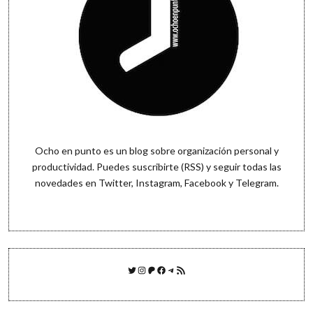
Ocho en punto es un blog sobre organización personal y
productividad. Puedes
suscribirte (RSS)
y seguir todas las
novedades en
Twitter
,
Instagram
,
Facebook
y
Telegram
.
Twitter
Instagram
Patreon
Facebook
Telegram
Feed RSS