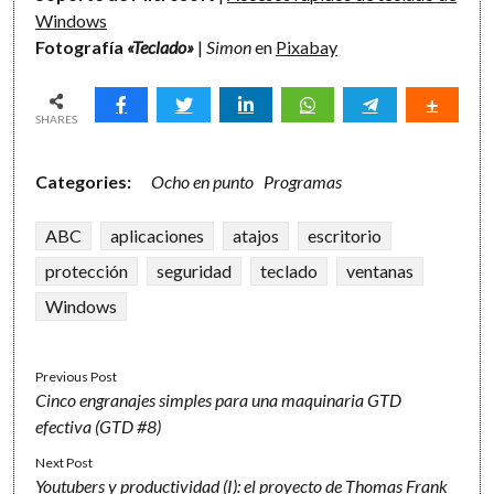
Windows
Fotografía
«Teclado»
|
Simon
en
Pixabay
SHARES
Categories:
Ocho en punto
Programas
ABC
aplicaciones
atajos
escritorio
protección
seguridad
teclado
ventanas
Windows
Previous Post
Cinco engranajes simples para una maquinaria GTD
efectiva (GTD #8)
Next Post
Youtubers y productividad (I): el proyecto de Thomas Frank